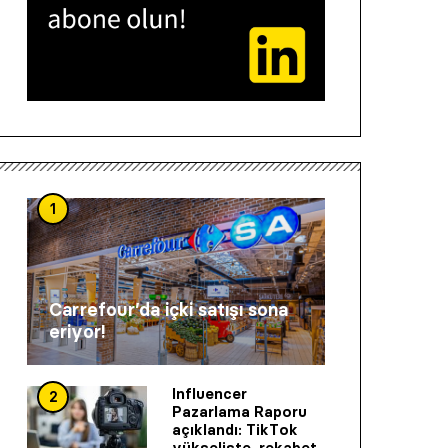
1
Carrefour’da içki satışı sona
eriyor!
Influencer
2
Pazarlama Raporu
açıklandı: TikTok
yükselişte, rekabet