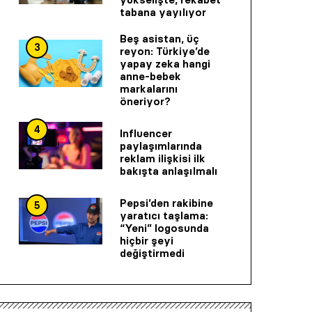
tabana yayılıyor
Beş asistan, üç
3
reyon: Türkiye’de
yapay zeka hangi
anne-bebek
markalarını
öneriyor?
4
Influencer
paylaşımlarında
reklam ilişkisi ilk
bakışta anlaşılmalı
Pepsi’den rakibine
5
yaratıcı taşlama:
“Yeni” logosunda
hiçbir şeyi
değiştirmedi