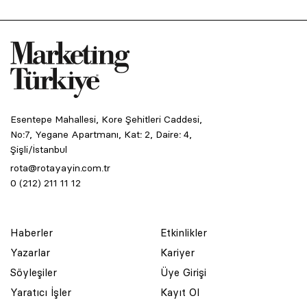
Esentepe Mahallesi, Kore Şehitleri Caddesi,
No:7, Yegane Apartmanı, Kat: 2, Daire: 4,
Şişli/İstanbul
rota@rotayayin.com.tr
0 (212) 211 11 12
© 2001 Rota Yayın Yapım Tanıtım Tic. Ltd. Şti. Bu Sitede Bulunan
Yazı Ve Çizimlerin Her Hakkı Saklıdır.
Asquared WordPress Agency
tarafından tasarlanmış ve
Haberler
Etkinlikler
kodlanmıştır.
Yazarlar
Kariyer
Söyleşiler
Üye Girişi
Yaratıcı İşler
Kayıt Ol