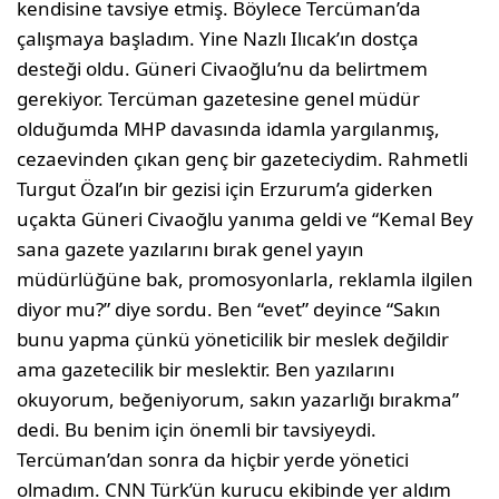
kendisine tavsiye etmiş. Böylece Tercüman’da
çalışmaya başladım. Yine Nazlı Ilıcak’ın dostça
desteği oldu. Güneri Civaoğlu’nu da belirtmem
gerekiyor. Tercüman gazetesine genel müdür
olduğumda MHP davasında idamla yargılanmış,
cezaevinden çıkan genç bir gazeteciydim. Rahmetli
Turgut Özal’ın bir gezisi için Erzurum’a giderken
uçakta Güneri Civaoğlu yanıma geldi ve “Kemal Bey
sana gazete yazılarını bırak genel yayın
müdürlüğüne bak, promosyonlarla, reklamla ilgilen
diyor mu?” diye sordu. Ben “evet” deyince “Sakın
bunu yapma çünkü yöneticilik bir meslek değildir
ama gazetecilik bir meslektir. Ben yazılarını
okuyorum, beğeniyorum, sakın yazarlığı bırakma”
dedi. Bu benim için önemli bir tavsiyeydi.
Tercüman’dan sonra da hiçbir yerde yönetici
olmadım. CNN Türk’ün kurucu ekibinde yer aldım