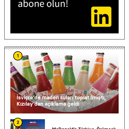
1
İsviçre’de maden suları toplatılmıştı,
Kızılay’dan açıklama geldi
2