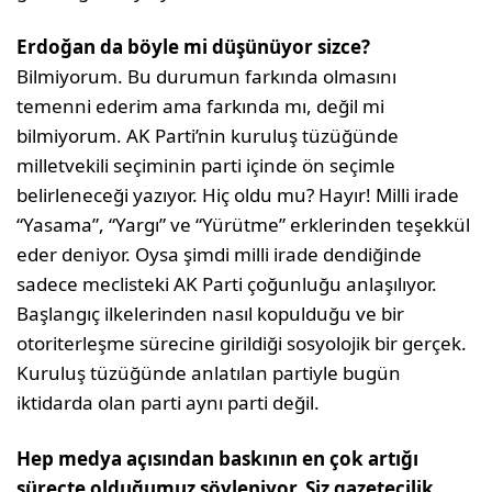
Erdoğan da böyle mi düşünüyor sizce?
Bilmiyorum. Bu durumun farkında olmasını
temenni ederim ama farkında mı, değil mi
bilmiyorum. AK Parti’nin kuruluş tüzüğünde
milletvekili seçiminin parti içinde ön seçimle
belirleneceği yazıyor. Hiç oldu mu? Hayır! Milli irade
“Yasama”, “Yargı” ve “Yürütme” erklerinden teşekkül
eder deniyor. Oysa şimdi milli irade dendiğinde
sadece meclisteki AK Parti çoğunluğu anlaşılıyor.
Başlangıç ilkelerinden nasıl kopulduğu ve bir
otoriterleşme sürecine girildiği sosyolojik bir gerçek.
Kuruluş tüzüğünde anlatılan partiyle bugün
iktidarda olan parti aynı parti değil.
Hep medya açısından baskının en çok artığı
süreçte olduğumuz söyleniyor. Siz gazetecilik