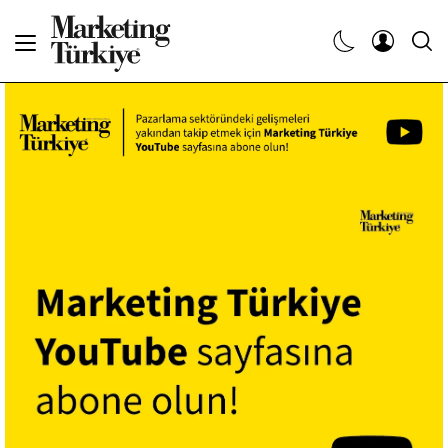
Abone Ol
Haberler
Yaratıcı İşler
Dergiler
Etkinlikler
Söyleşiler
Kariyer