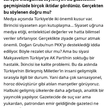
geçmişinizde birçok iktidar gördünüz. Gerçekten
bu söylenen doğru mu?
Medya açısında Türkiye’de iki önemli kusur var.
Birincisi siyaseten aşırı kutuplaşma… Siyaset uğruna
medya etiği, entelektüel değerler ve hatta bilimsel
veriler sıfırlanıyor. Gerçeklikte ziyade çamur atmak
önemli. Doğan Grubu’nun PKK’yı desteklediği iddia
ediliyor. Böyle rezalet olur mu? Ama bu siyasi
Makyavelizm Türkiye’ye AK Parti’nin soktuğu bir
hastalık. İkincisi ise kalite problemi. Bu da aslında
Türkiye’nin Birleşmiş Milletler’in insani gelişmişlik
sırasıyla ilgili bir durum. Yani daha çok sansasyonel,
horoz dövüştürür gibi atılan manşetler görüyoruz.
Halbuki gelişmiş ülkelerde daha ağırbaşlı, analitik bir
yayıncılık yapılıyor. Gazetecide de suç var ama
yukardan, patrondan emir geldiğinde gazeteci ne