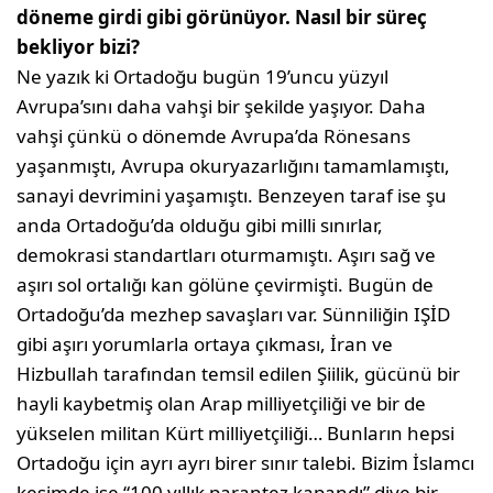
döneme girdi gibi görünüyor. Nasıl bir süreç
bekliyor bizi?
Ne yazık ki Ortadoğu bugün 19’uncu yüzyıl
Avrupa’sını daha vahşi bir şekilde yaşıyor. Daha
vahşi çünkü o dönemde Avrupa’da Rönesans
yaşanmıştı, Avrupa okuryazarlığını tamamlamıştı,
sanayi devrimini yaşamıştı. Benzeyen taraf ise şu
anda Ortadoğu’da olduğu gibi milli sınırlar,
demokrasi standartları oturmamıştı. Aşırı sağ ve
aşırı sol ortalığı kan gölüne çevirmişti. Bugün de
Ortadoğu’da mezhep savaşları var. Sünniliğin IŞİD
gibi aşırı yorumlarla ortaya çıkması, İran ve
Hizbullah tarafından temsil edilen Şiilik, gücünü bir
hayli kaybetmiş olan Arap milliyetçiliği ve bir de
yükselen militan Kürt milliyetçiliği… Bunların hepsi
Ortadoğu için ayrı ayrı birer sınır talebi. Bizim İslamcı
kesimde ise “100 yıllık parantez kapandı” diye bir