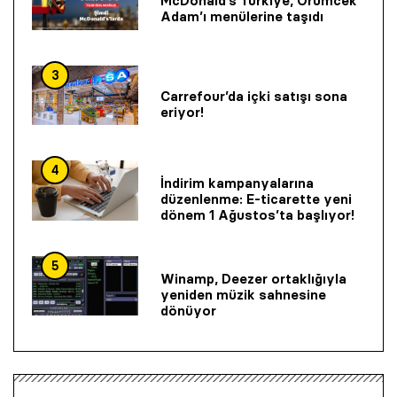
McDonald’s Türkiye, Örümcek
Adam’ı menülerine taşıdı
3
Carrefour’da içki satışı sona
eriyor!
4
İndirim kampanyalarına
düzenlenme: E-ticarette yeni
dönem 1 Ağustos’ta başlıyor!
5
Winamp, Deezer ortaklığıyla
yeniden müzik sahnesine
dönüyor