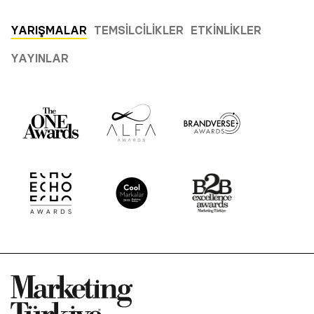
YARIŞMALAR
TEMSILCILIKLER
ETKINLIKLER
YAYINLAR