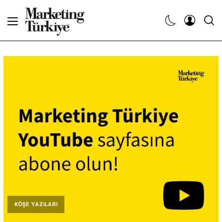
Abone Ol
Haberler
Yaratıcı İşler
Dergiler
Etkinlikler
Söyleşiler
Kariyer
KÖŞE YAZILARI