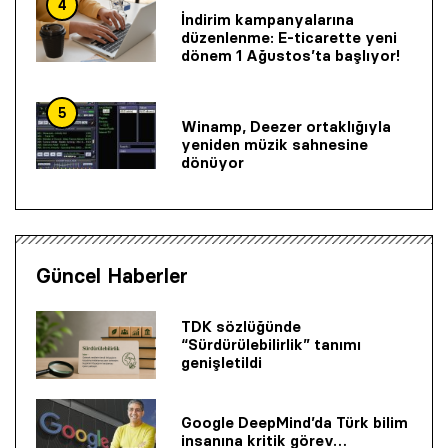
4
İndirim kampanyalarına
düzenlenme: E-ticarette yeni
dönem 1 Ağustos’ta başlıyor!
5
Winamp, Deezer ortaklığıyla
yeniden müzik sahnesine
dönüyor
Güncel Haberler
TDK sözlüğünde
“Sürdürülebilirlik” tanımı
genişletildi
Google DeepMind’da Türk bilim
insanına kritik görev…