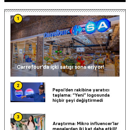
1
Carrefour’da içki satışı sona eriyor!
2
Pepsi’den rakibine yaratıcı
taşlama: “Yeni” logosunda
hiçbir şeyi değiştirmedi
3
Araştırma: Mikro influencer’lar
megalardan iki kat daha etkili!