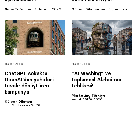
Sena Tufan
1 Haziran 2026
Gülben Dikmen
7 gün önce
HABERLER
HABERLER
ChatGPT sokakta:
“AI Washing” ve
OpenAI’dan şehirleri
toplumsal Alzheimer
tuvale dönüştüren
tehlikesi!
kampanya
Marketing Türkiye
4 hafta önce
Gülben Dikmen
15 Haziran 2026