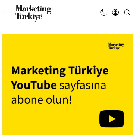
Abone Ol
Haberler
Yaratıcı İşler
Dergiler
Etkinlikler
Söyleşiler
Kariyer