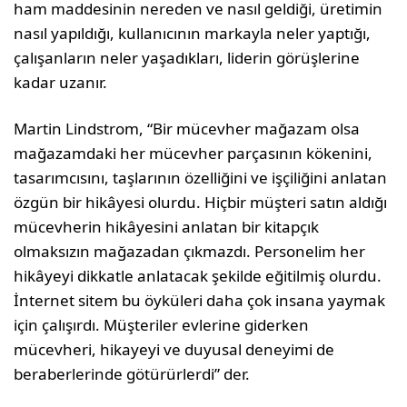
ham maddesinin nereden ve nasıl geldiği, üretimin
nasıl yapıldığı, kulla­nıcının markayla neler yaptığı,
çalışanların neler yaşadıkları, liderin görüşlerine
kadar uzanır.
Martin Lindstrom, “Bir mücevher mağazam olsa
mağazamdaki her mücevher parçasının kökenini,
tasarımcısını, taşlarının özelliğini ve işçiliğini anlatan
özgün bir hikâyesi olur­du. Hiçbir müşteri satın aldığı
mücevherin hikâyesini anlatan bir kitapçık
olmaksızın mağazadan çıkmazdı. Personelim her
hikâ­yeyi dikkatle anlatacak şekilde eğitilmiş olurdu.
İnternet sitem bu öyküleri daha çok insana yaymak
için çalışırdı. Müşteriler ev­lerine giderken
mücevheri, hikayeyi ve du­yusal deneyimi de
beraberlerinde götürür­lerdi” der.