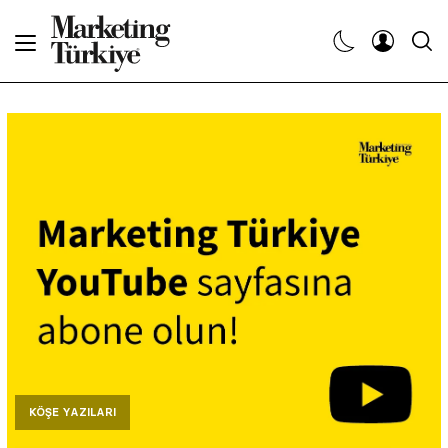
Abone Ol
Haberler
Yaratıcı İşler
Dergiler
Etkinlikler
Söyleşiler
Kariyer
KÖŞE YAZILARI