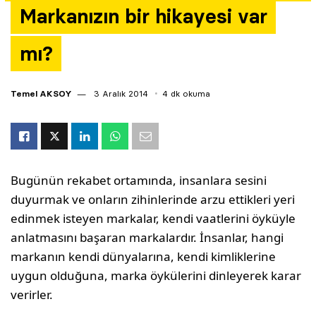
Markanızın bir hikayesi var
Yazarlar
mı?
Araştırma
Temel AKSOY
3 Aralık 2014
4 dk okuma
Bugünün rekabet ortamında, insanlara sesini
duyurmak ve onların zihinlerinde arzu ettikleri yeri
edinmek isteyen markalar, kendi vaatlerini öyküyle
anlatmasını başaran markalardır. İnsanlar, hangi
markanın kendi dünyalarına, kendi kimliklerine
uygun olduğuna, marka öykülerini dinleyerek karar
verirler.