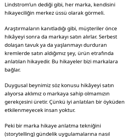
Lindstrom’un dediği gibi, her marka, ken­disini
hikayeciliğin merkez üssü olarak gör­meli.
Araştırmaların kanıtladığı gibi, müşteriler önce
hikâyeyi sonra da markayı satın alır­lar. Serbest
dolaşan tavuk ya da yaşlanma­yı durduran
kremlerde satın aldığımız şey, ürün etrafında
anlatılan hikayedir. Bu hika­yeler bizi markalara
bağlar.
Duygusal beynimiz söz konusu hikâyeyi sa­tın
alıyorsa aklımız o markaya sahip olma­mızın
gerekçesini üretir. Çünkü iyi anlatılan bir öyküden
etkilenmeyecek insan yoktur.
Peki bir marka hikaye anlatma tekniğini
(storytelling) gündelik uygulamalarına nasıl