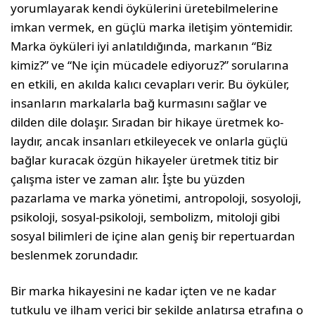
yorum­layarak kendi öykülerini üretebilmelerine
imkan vermek, en güçlü marka iletişim yön­temidir.
Marka öyküleri iyi anlatıldığında, markanın “Biz
kimiz?” ve “Ne için mücadele ediyoruz?” sorularına
en etkili, en akılda kalıcı cevapları verir. Bu öyküler,
insanların markalarla bağ kurmasını sağlar ve
dilden dile dolaşır. Sıradan bir hikaye üretmek ko­
laydır, ancak insanları etkileyecek ve onlarla güçlü
bağlar kuracak özgün hikayeler üret­mek titiz bir
çalışma ister ve zaman alır. İşte bu yüzden
pazarlama ve marka yönetimi, antropoloji, sosyoloji,
psikoloji, sosyal-psi­koloji, sembolizm, mitoloji gibi
sosyal bi­limleri de içine alan geniş bir repertuardan
beslenmek zorundadır.
Bir marka hikayesini ne kadar içten ve ne kadar
tutkulu ve ilham verici bir şekilde an­latırsa etrafına o