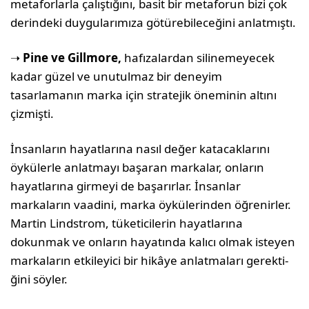
metaforlarla çalıştığını, basit bir metaforun bizi çok
derindeki duyguları­mıza götürebileceğini anlatmıştı.
➝
Pine ve Gillmore,
hafızalardan sili­nemeyecek
kadar güzel ve unutulmaz bir deneyim
tasarlamanın marka için stratejik öneminin altını
çizmişti.
İnsanların hayatlarına nasıl değer katacak­larını
öykülerle anlatmayı başaran marka­lar, onların
hayatlarına girmeyi de başa­rırlar. İnsanlar
markaların vaadini, marka öykülerinden öğrenirler.
Martin Lindstrom, tüketicilerin hayatlarına
dokunmak ve onla­rın hayatında kalıcı olmak isteyen
markala­rın etkileyici bir hikâye anlatmaları gerekti­
ğini söyler.