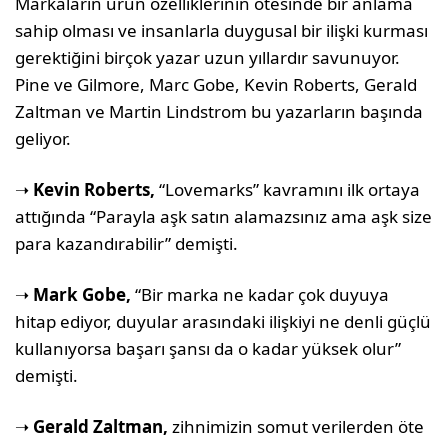
Markaların ürün özelliklerinin ötesinde bir anlama
sahip olması ve insanlarla duygusal bir ilişki kurması
gerektiğini birçok yazar uzun yıllardır savunuyor.
Pine ve Gilmore, Marc Gobe, Kevin Roberts, Gerald
Zaltman ve Martin Lindstrom bu yazarların başında
geliyor.
➝
Kevin Roberts,
“Lovemarks” kavramı­nı ilk ortaya
attığında “Parayla aşk satın ala­mazsınız ama aşk size
para kazandırabilir” demişti.
➝
Mark Gobe,
“Bir marka ne kadar çok duyuya
hitap ediyor, duyular arasındaki iliş­kiyi ne denli güçlü
kullanıyorsa başarı şansı da o kadar yüksek olur”
demişti.
➝
Gerald Zaltman,
zihnimizin somut ve­rilerden öte