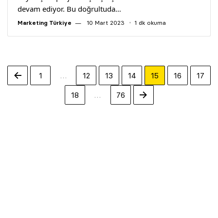
devam ediyor. Bu doğrultuda…
Marketing Türkiye
10 Mart 2023
1 dk okuma
1
…
12
13
14
15
16
17
18
…
76