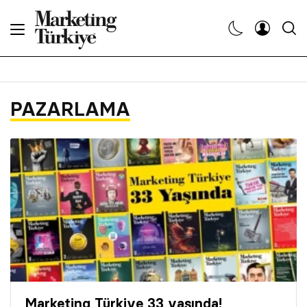
Abone Ol
Haberler
PAZARLAMA
Yaratıcı İşler
Dergiler
Etkinlikler
Söyleşiler
Kariyer
Marketing Türkiye 33 yaşında!