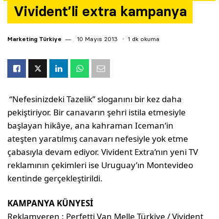
Vivident’li extra kampanya
Yazarlar
Araştırma
Marketing Türkiye
10 Mayıs 2013
1 dk okuma
“Nefesinizdeki Tazelik” sloganını bir kez daha
pekiştiriyor. Bir canavarın şehri istila etmesiyle
başlayan hikâye, ana kahraman Iceman’in
ateşten yaratılmış canavarı nefesiyle yok etme
çabasıyla devam ediyor. Vivident Extra’nın yeni TV
reklamının çekimleri ise Uruguay’ın Montevideo
kentinde gerçekleştirildi.
KAMPANYA KÜNYESİ
Reklamveren : Perfetti Van Melle Türkiye / Vivident