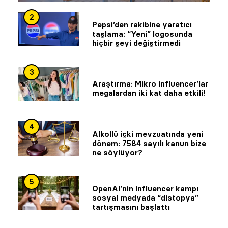
2
Pepsi’den rakibine yaratıcı
taşlama: “Yeni” logosunda
hiçbir şeyi değiştirmedi
3
Araştırma: Mikro influencer’lar
megalardan iki kat daha etkili!
4
Alkollü içki mevzuatında yeni
dönem: 7584 sayılı kanun bize
ne söylüyor?
5
OpenAI’nin influencer kampı
sosyal medyada “distopya”
tartışmasını başlattı