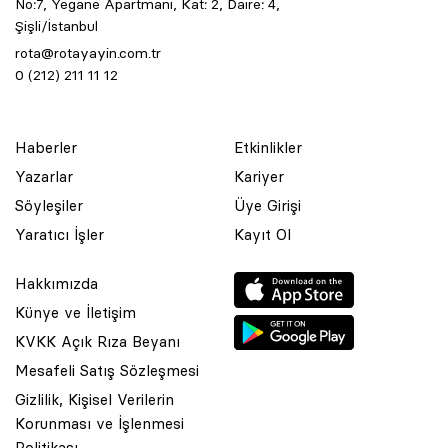
No:7, Yegane Apartmanı, Kat: 2, Daire: 4,
Şişli/İstanbul
rota@rotayayin.com.tr
0 (212) 211 11 12
Haberler
Etkinlikler
Yazarlar
Kariyer
Söyleşiler
Üye Girişi
Yaratıcı İşler
Kayıt Ol
Hakkımızda
Künye ve İletişim
KVKK Açık Rıza Beyanı
Mesafeli Satış Sözleşmesi
Gizlilik, Kişisel Verilerin
Korunması ve İşlenmesi
© 2001 Rota Yayın Yapım Tanıtım Tic. Ltd. Şti. Bu Sitede Bulunan
Politikası