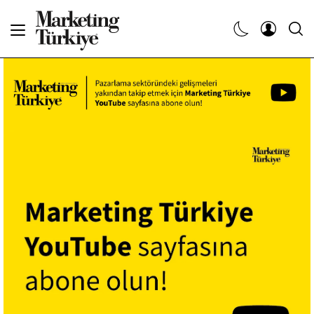
Abone Ol
Haberler
Yaratıcı İşler
Dergiler
Etkinlikler
Söyleşiler
Kariyer