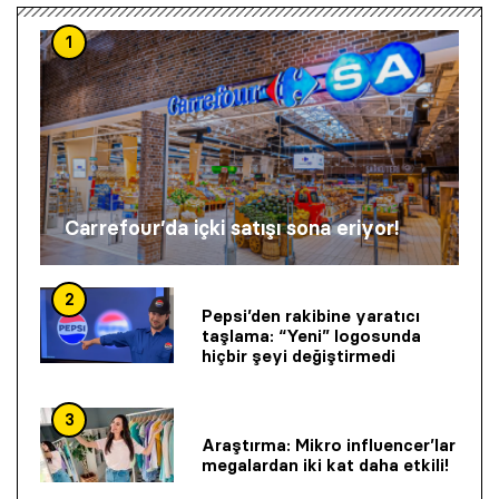
1
Carrefour’da içki satışı sona eriyor!
2
Pepsi’den rakibine yaratıcı
taşlama: “Yeni” logosunda
hiçbir şeyi değiştirmedi
3
Araştırma: Mikro influencer’lar
megalardan iki kat daha etkili!