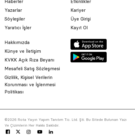
Haberler
Etkinlikler
Yazarlar
Kariyer
Söyleşiler
Üye Girişi
Yaratıcı İşler
Kayıt Ol
Hakkımızda
Künye ve İletişim
KVKK Açık Rıza Beyanı
Mesafeli Satış Sözleşmesi
Gizlilik, Kişisel Verilerin
Korunması ve İşlenmesi
© 2001 Rota Yayın Yapım Tanıtım Tic. Ltd. Şti. Bu Sitede Bulunan
Politikası
Yazı Ve Çizimlerin Her Hakkı Saklıdır.
Asquared WordPress Agency
tarafından tasarlanmış ve
kodlanmıştır.
©2026 Rota Yayın Yapım Tanıtım Tic. Ltd. Şti. Bu Sitede Bulunan Yazı
Ve Çizimlerin Her Hakkı Saklıdır.