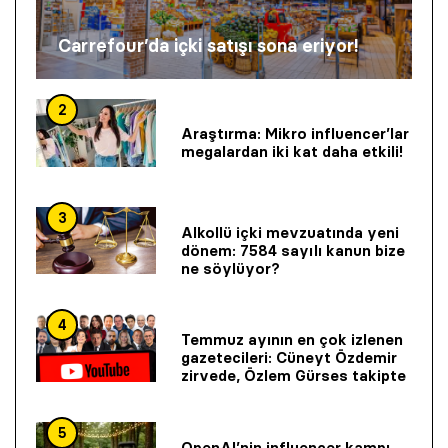
Carrefour’da içki satışı sona eriyor!
2
Araştırma: Mikro influencer’lar
megalardan iki kat daha etkili!
3
Alkollü içki mevzuatında yeni
dönem: 7584 sayılı kanun bize
ne söylüyor?
4
Temmuz ayının en çok izlenen
gazetecileri: Cüneyt Özdemir
zirvede, Özlem Gürses takipte
5
OpenAI’nin influencer kampı