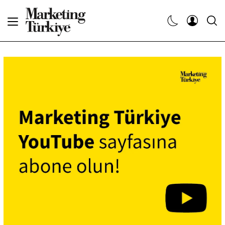
Abone Ol
Haberler
Yaratıcı İşler
Dergiler
Etkinlikler
Söyleşiler
Kariyer