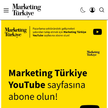
Abone Ol
Haberler
Yaratıcı İşler
Dergiler
Etkinlikler
Söyleşiler
Kariyer