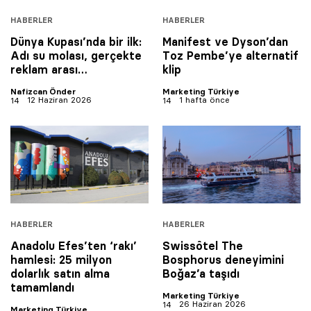
HABERLER
HABERLER
Dünya Kupası’nda bir ilk:
Manifest ve Dyson’dan
Adı su molası, gerçekte
Toz Pembe’ye alternatif
reklam arası…
klip
Nafizcan Önder
Marketing Türkiye
12 Haziran 2026
1 hafta önce
HABERLER
HABERLER
Anadolu Efes’ten ‘rakı’
Swissôtel The
hamlesi: 25 milyon
Bosphorus deneyimini
dolarlık satın alma
Boğaz’a taşıdı
tamamlandı
Marketing Türkiye
26 Haziran 2026
Marketing Türkiye