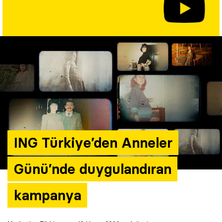
Yazarlar
Araştırma
ING Türkiye’den Anneler
Günü’nde duygulandıran
kampanya