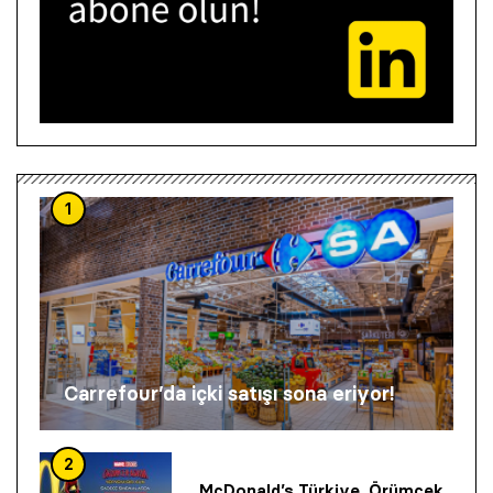
1
Carrefour’da içki satışı sona eriyor!
2
McDonald’s Türkiye, Örümcek