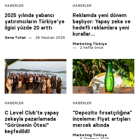
HABERLER
HABERLER
2025 yılında yabancı
Reklamda yeni dönem
yatırımcıların Türkiye’ye
başlıyor: Yapay zeka ve
ilgisi yüzde 20 arttı
hedefli reklamlara yeni
kurallar…
Sena Tufan
28 Haziran 2026
Marketing Türkiye
2 hafta önce
HABERLER
HABERLER
C Level Club’ta yapay
“Depozito fırsatçılığına”
zekayla pazarlamada
inceleme: Fiyat artışları
“Görünenin Ötesi”
mercek altında
keşfedildi!
Marketing Türkiye
8 Temmuz 2026