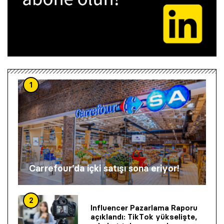
1
Carrefour’da içki satışı sona eriyor!
2
Influencer Pazarlama Raporu
açıklandı: TikTok yükselişte,