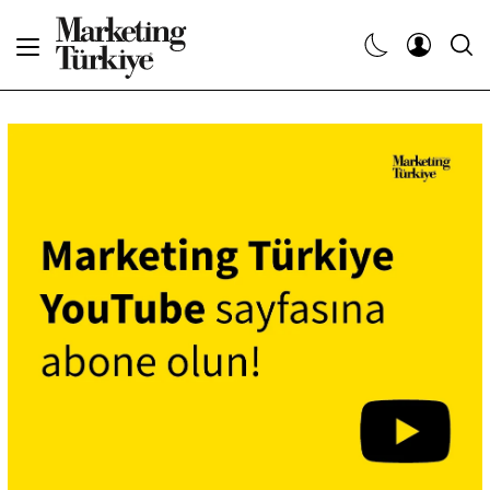
Abone Ol
Haberler
Yaratıcı İşler
Dergiler
Etkinlikler
Söyleşiler
Kariyer