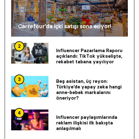
Carrefour’da içki satışı sona eriyor!
2
Influencer Pazarlama Raporu
açıklandı: TikTok yükselişte,
rekabet tabana yayılıyor
3
Beş asistan, üç reyon:
Türkiye’de yapay zeka hangi
anne-bebek markalarını
öneriyor?
4
Influencer paylaşımlarında
reklam ilişkisi ilk bakışta
anlaşılmalı