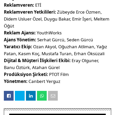
Reklamveren:
ETİ
Reklamveren Yetkilileri:
Zübeyde Erce Özmen,
Didem Usluer Özel, Duygu Bakar, Emir İşeri, Meltem
Öğüt
Reklam Ajansı:
YouthWorks
Ajans Yönetim:
Serhat Gürcü, Seden Gürcü
Yaratıcı Ekip:
Ozan Akyol, Oğuzhan Atliman, Yağız
Patan, Kasım Koç, Mustafa Turan, Erhan Öksüzali
Dijital & Müşteri İlişkileri Ekibi:
Eray Olguner,
Banu Öztürk, Atahan Gürel
Prodüksiyon Şirketi:
PTOT Film
Yönetmen:
Canbert Yerguz