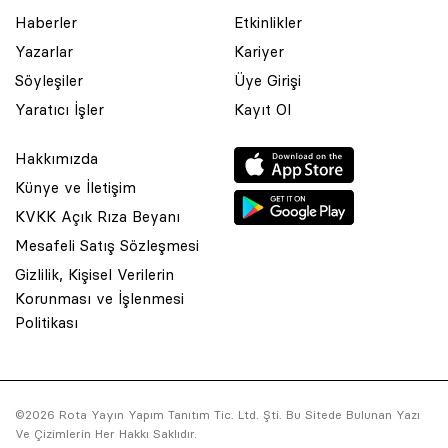
Haberler
Etkinlikler
Yazarlar
Kariyer
Söyleşiler
Üye Girişi
Yaratıcı İşler
Kayıt Ol
Hakkımızda
Künye ve İletişim
KVKK Açık Rıza Beyanı
Mesafeli Satış Sözleşmesi
Gizlilik, Kişisel Verilerin
Korunması ve İşlenmesi
© 2001 Rota Yayın Yapım Tanıtım Tic. Ltd. Şti. Bu Sitede Bulunan
Politikası
Yazı Ve Çizimlerin Her Hakkı Saklıdır.
Asquared WordPress Agency
tarafından tasarlanmış ve
kodlanmıştır.
©2026 Rota Yayın Yapım Tanıtım Tic. Ltd. Şti. Bu Sitede Bulunan Yazı
Ve Çizimlerin Her Hakkı Saklıdır.