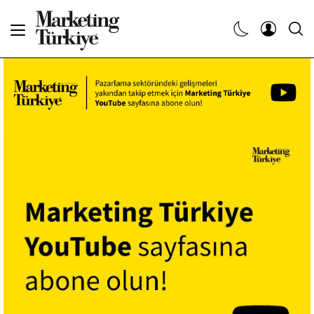
Abone Ol
Haberler
Yaratıcı İşler
Dergiler
Etkinlikler
Söyleşiler
Kariyer