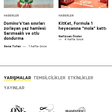
HABERLER
HABERLER
Domino’s’tan sınırları
KitKat, Formula 1
zorlayan yaz hamlesi:
heyecanına “mola” kattı
Sarımsaklı ve otlu
Nafizcan Önder
dondurma
4 hafta önce
Sena Tufan
1 hafta önce
YARIŞMALAR
TEMSILCILIKLER
ETKINLIKLER
YAYINLAR