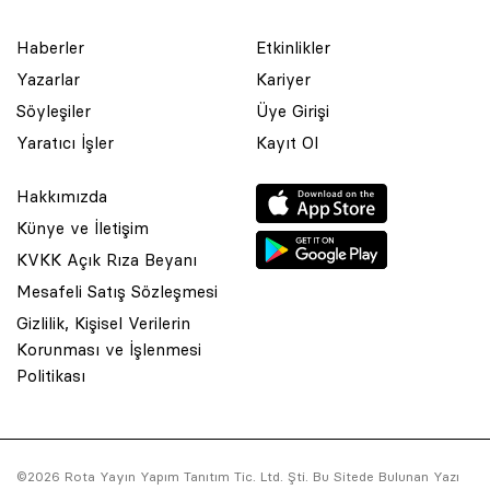
Haberler
Etkinlikler
Yazarlar
Kariyer
Söyleşiler
Üye Girişi
Yaratıcı İşler
Kayıt Ol
Hakkımızda
Künye ve İletişim
KVKK Açık Rıza Beyanı
Mesafeli Satış Sözleşmesi
Gizlilik, Kişisel Verilerin
Korunması ve İşlenmesi
© 2001 Rota Yayın Yapım Tanıtım Tic. Ltd. Şti. Bu Sitede Bulunan
Politikası
Yazı Ve Çizimlerin Her Hakkı Saklıdır.
Asquared WordPress Agency
tarafından tasarlanmış ve
kodlanmıştır.
©2026 Rota Yayın Yapım Tanıtım Tic. Ltd. Şti. Bu Sitede Bulunan Yazı