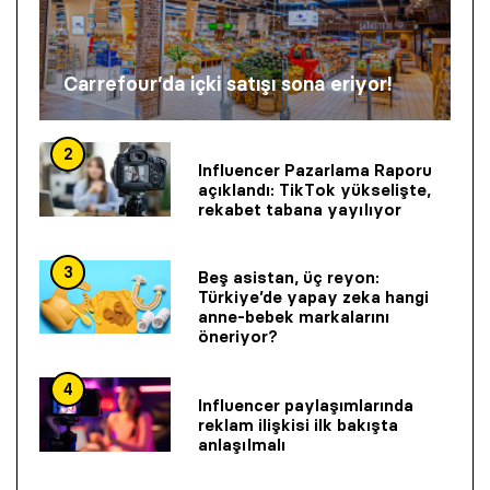
Carrefour’da içki satışı sona eriyor!
2
Influencer Pazarlama Raporu
açıklandı: TikTok yükselişte,
rekabet tabana yayılıyor
3
Beş asistan, üç reyon:
Türkiye’de yapay zeka hangi
anne-bebek markalarını
öneriyor?
4
Influencer paylaşımlarında
reklam ilişkisi ilk bakışta
anlaşılmalı