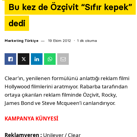
Bu kez de Özçivit “Sıfır kepek”
Yazarlar
dedi
Araştırma
Marketing Türkiye
19 Ekim 2012
1 dk okuma
Clear’ın, yenilenen formülünü anlattığı reklam filmi
Hollywood filmlerini aratmıyor. Rabarba tarafından
ortaya çıkarılan reklam filminde Özçivit, Rocky,
James Bond ve Steve Mcqueen’i canlandırıyor.
KAMPANYA KÜNYESİ
Reklamveren :
Unilever / Clear