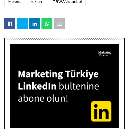
Molped
reklam
TBWA\Istanbul