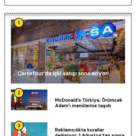
1
Carrefour’da içki satışı sona eriyor!
2
McDonald’s Türkiye, Örümcek
Adam’ı menülerine taşıdı
3
Reklamcılıkta kurallar
değişiyor: 1 Ağustos’tan sonra