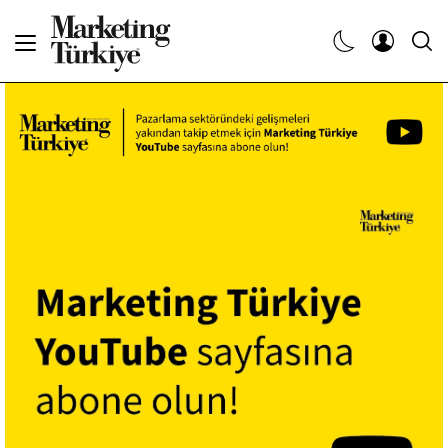
Abone Ol
Haberler
Yaratıcı İşler
Dergiler
Etkinlikler
Söyleşiler
Kariyer