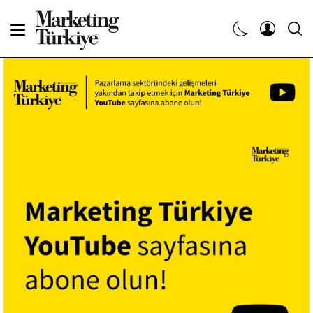
Abone Ol
Haberler
Yaratıcı İşler
Dergiler
Etkinlikler
Söyleşiler
Kariyer