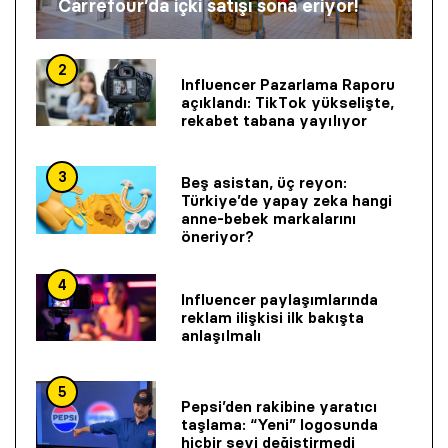
Carrefour’da içki satışı sona eriyor!
2
Influencer Pazarlama Raporu
açıklandı: TikTok yükselişte,
rekabet tabana yayılıyor
3
Beş asistan, üç reyon:
Türkiye’de yapay zeka hangi
anne-bebek markalarını
öneriyor?
4
Influencer paylaşımlarında
reklam ilişkisi ilk bakışta
anlaşılmalı
5
Pepsi’den rakibine yaratıcı
taşlama: “Yeni” logosunda
hiçbir şeyi değiştirmedi