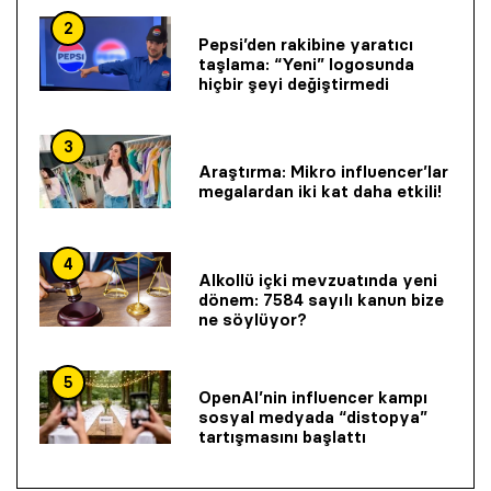
2
Pepsi’den rakibine yaratıcı
taşlama: “Yeni” logosunda
hiçbir şeyi değiştirmedi
3
Araştırma: Mikro influencer’lar
megalardan iki kat daha etkili!
4
Alkollü içki mevzuatında yeni
dönem: 7584 sayılı kanun bize
ne söylüyor?
5
OpenAI’nin influencer kampı
sosyal medyada “distopya”
tartışmasını başlattı