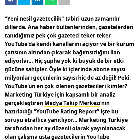
“Yeni nesil gazetecilik” tabiri uzun zamandır
dillerde. Ana haber bültenlerinden, gazetelerden
tanıdığımız pek çok gazeteci teker teker
YouTube’da kendi kanallarını açıyor ve bir kurum
çatısının altından çıkarak bağımsızlığını ilan
ediyorlar… Hiç şüphe yok ki büyük de bir etki
gücüne sahipler. Öyle ki içlerinde abone sayısı
milyonları geçenlerin sayısı hiç de az değil! Peki,
YouTube’un en çok izlenen gazetecileri kimler?
Marketing Türkiye için kapsamlı bir analiz
gerçekleştiren
Medya Takip Merkezi
’nin
hazırladığı “YouTube Rating Report” işte bu
soruyu etraflıca yanıtlıyor… Marketing Türkiye
tarafından her ay düzenli olarak yayınlanacak
olan çalışma usta gazetecilerin YouTube