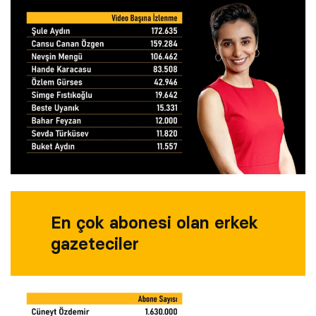
En çok abonesi olan erkek
gazeteciler