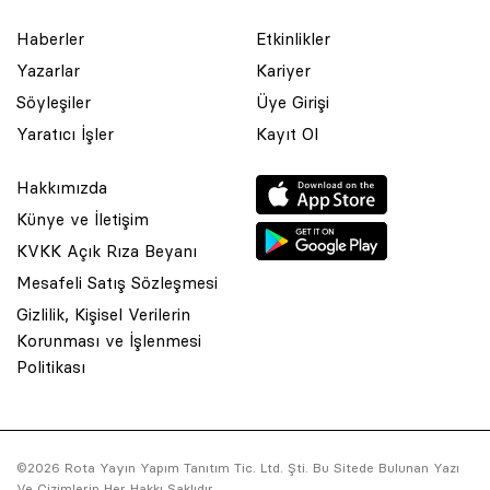
Haberler
Etkinlikler
Yazarlar
Kariyer
Söyleşiler
Üye Girişi
Yaratıcı İşler
Kayıt Ol
Hakkımızda
Künye ve İletişim
KVKK Açık Rıza Beyanı
Mesafeli Satış Sözleşmesi
Gizlilik, Kişisel Verilerin
Korunması ve İşlenmesi
© 2001 Rota Yayın Yapım Tanıtım Tic. Ltd. Şti. Bu Sitede Bulunan
Politikası
Yazı Ve Çizimlerin Her Hakkı Saklıdır.
Asquared WordPress Agency
tarafından tasarlanmış ve
kodlanmıştır.
©2026 Rota Yayın Yapım Tanıtım Tic. Ltd. Şti. Bu Sitede Bulunan Yazı
Ve Çizimlerin Her Hakkı Saklıdır.