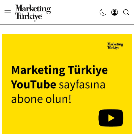
Abone Ol
Haberler
Yaratıcı İşler
Dergiler
Etkinlikler
Söyleşiler
Kariyer