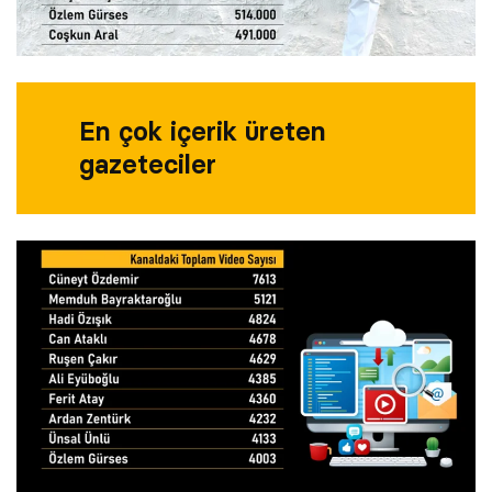
En çok içerik üreten
gazeteciler