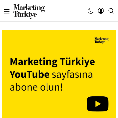
Abone Ol
Haberler
Yaratıcı İşler
Dergiler
Etkinlikler
Söyleşiler
Kariyer