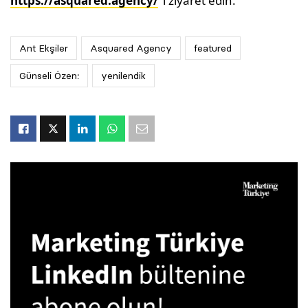
https://asquared.agency/
‘i ziyaret edin.
Ant Ekşiler
Asquared Agency
featured
Günseli Özen:
yenilendik