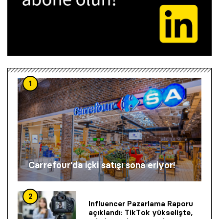
1
Carrefour’da içki satışı sona eriyor!
2
Influencer Pazarlama Raporu
açıklandı: TikTok yükselişte,