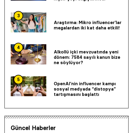
3
Araştırma: Mikro influencer’lar
megalardan iki kat daha etkili!
4
Alkollü içki mevzuatında yeni
dönem: 7584 sayılı kanun bize
ne söylüyor?
5
OpenAI’nin influencer kampı
sosyal medyada “distopya”
tartışmasını başlattı
Güncel Haberler