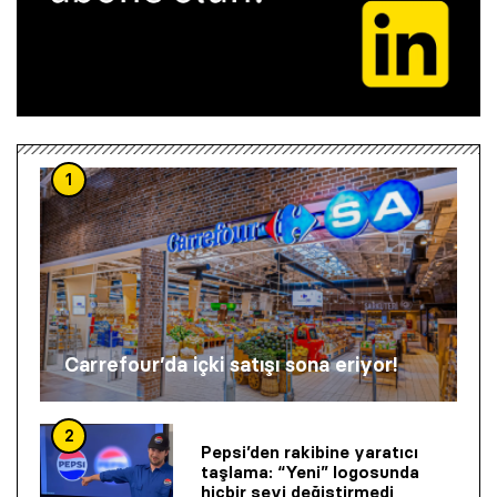
1
Carrefour’da içki satışı sona eriyor!
2
Pepsi’den rakibine yaratıcı
taşlama: “Yeni” logosunda
hiçbir şeyi değiştirmedi