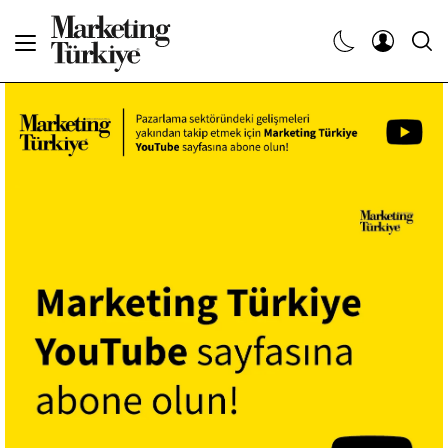
Abone Ol
Haberler
Yaratıcı İşler
Dergiler
Etkinlikler
Söyleşiler
Kariyer