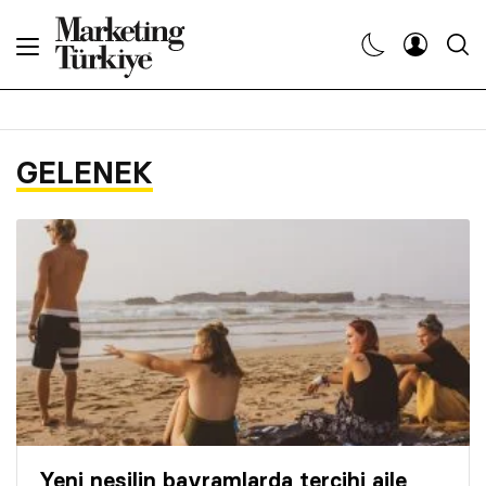
Abone Ol
Haberler
GELENEK
Yaratıcı İşler
Dergiler
Etkinlikler
Söyleşiler
Kariyer
Yeni nesilin bayramlarda tercihi aile