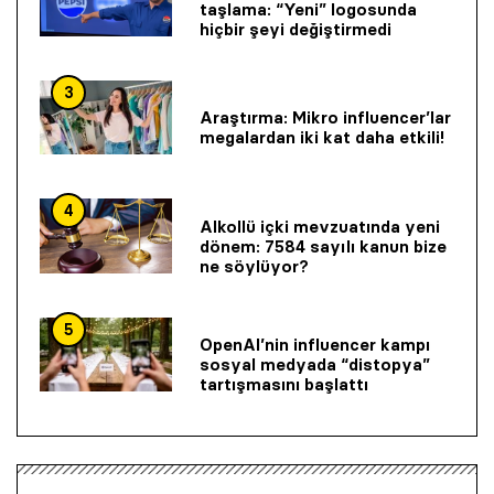
taşlama: “Yeni” logosunda
hiçbir şeyi değiştirmedi
3
Araştırma: Mikro influencer’lar
megalardan iki kat daha etkili!
4
Alkollü içki mevzuatında yeni
dönem: 7584 sayılı kanun bize
ne söylüyor?
5
OpenAI’nin influencer kampı
sosyal medyada “distopya”
tartışmasını başlattı