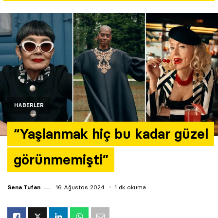
Yazarlar
Araştırma
HABERLER
“Yaşlanmak hiç bu kadar güzel
görünmemişti”
Sena Tufan
16 Ağustos 2024
1 dk okuma