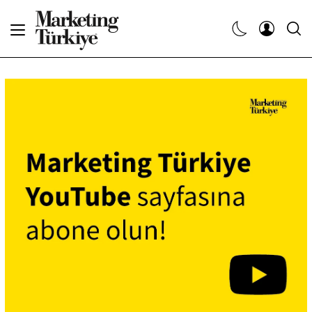
Abone Ol
Haberler
Yaratıcı İşler
Dergiler
Etkinlikler
Söyleşiler
Kariyer