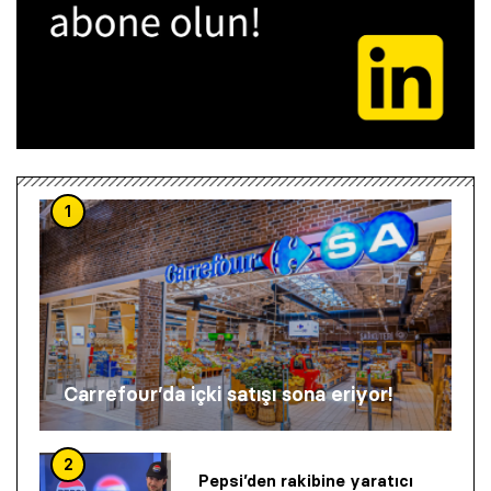
1
Carrefour’da içki satışı sona eriyor!
2
Pepsi’den rakibine yaratıcı