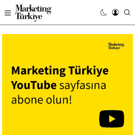
Abone Ol
Haberler
Yaratıcı İşler
Dergiler
Etkinlikler
Söyleşiler
Kariyer