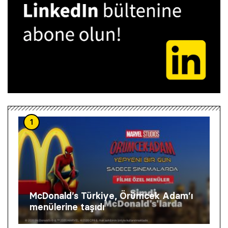
1
McDonald’s Türkiye, Örümcek Adam’ı
menülerine taşıdı