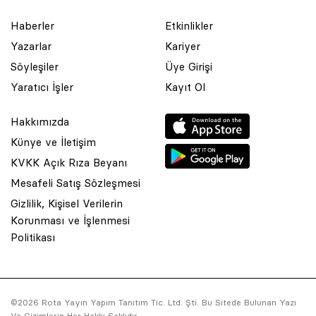
Haberler
Etkinlikler
Yazarlar
Kariyer
Söyleşiler
Üye Girişi
Yaratıcı İşler
Kayıt Ol
Hakkımızda
Künye ve İletişim
KVKK Açık Rıza Beyanı
Mesafeli Satış Sözleşmesi
Gizlilik, Kişisel Verilerin
Korunması ve İşlenmesi
© 2001 Rota Yayın Yapım Tanıtım Tic. Ltd. Şti. Bu Sitede Bulunan
Politikası
Yazı Ve Çizimlerin Her Hakkı Saklıdır.
Asquared WordPress Agency
tarafından tasarlanmış ve
kodlanmıştır.
©2026 Rota Yayın Yapım Tanıtım Tic. Ltd. Şti. Bu Sitede Bulunan Yazı
Ve Çizimlerin Her Hakkı Saklıdır.