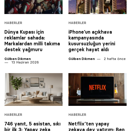
HABERLER
HABERLER
Dünya Kupası için
iPhone’un açıkhava
reklamlar sahada:
kampanyasında
Markalardan milli takıma
kusursuzluğun yerini
destek yağmuru
gerçek hayat aldı
Gülben Dikmen
Gülben Dikmen
2 hafta önce
13 Haziran 2026
HABERLER
HABERLER
746 yanıt, 5 asistan, sıkı
Netflix’ten yapay
bir ilk 3: Yapay zeka
zekaya dev yatırım: Ben