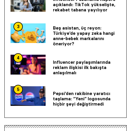
açıklandı: TikTok yükselişte,
rekabet tabana yayılıyor
3
Beş asistan, üç reyon:
Türkiye’de yapay zeka hangi
anne-bebek markalarını
öneriyor?
4
Influencer paylaşımlarında
reklam ilişkisi ilk bakışta
anlaşılmalı
5
Pepsi’den rakibine yaratıcı
taşlama: “Yeni” logosunda
hiçbir şeyi değiştirmedi