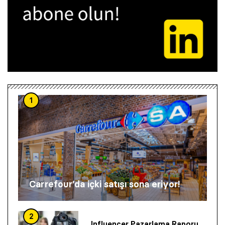
1
Carrefour’da içki satışı sona eriyor!
2
Influencer Pazarlama Raporu