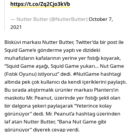
https://t.co/Zq2Cjo3kVb
— Nutter Butter (@NutterButter)
October 7,
2021
Bisküvi markası Nutter Butter, Twitter’da bir post ile
Squid Game’e gönderme yaptı ve dizideki
muhafızların kafalarının yerine yer fıstığı koyarak,
“Squid Game aşağı, Squid Game yukarı… Nut Game
(Fıstık Oyunu) istiyoruz” dedi. #NutGame hashtagi
altında pek çok kullanıcı da kendi içeriklerini paylaştı.
Bu sırada atıştırmalık ürünler markası Planters’ın
maskotu Mr. Peanut, üzerinde yer fıstığı şekli olan
bir dalgona şekeri paylaşarak “Yeterince kolay
görünüyor” dedi. Mr. Peanut’a hashtag üzerinden
laf atan Nutter Butter, “Bana Nut Game gibi
görünüyor” diyerek cevap verdi.