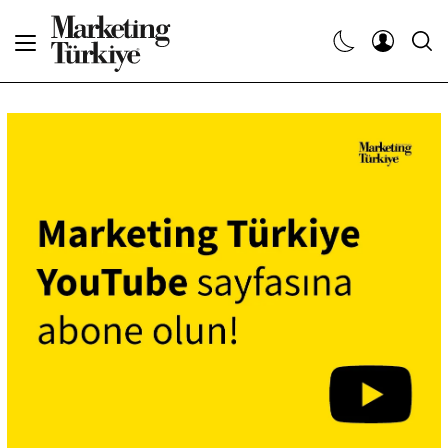
Abone Ol
Haberler
Yaratıcı İşler
Dergiler
Etkinlikler
Söyleşiler
Kariyer