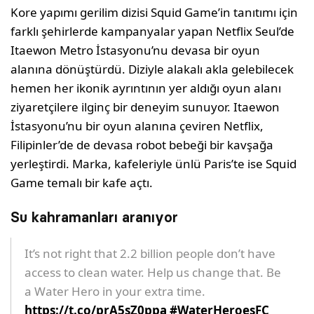
Kore yapımı gerilim dizisi Squid Game’in tanıtımı için
farklı şehirlerde kampanyalar yapan Netflix Seul’de
Itaewon Metro İstasyonu’nu devasa bir oyun
alanına dönüştürdü. Diziyle alakalı akla gelebilecek
hemen her ikonik ayrıntının yer aldığı oyun alanı
ziyaretçilere ilginç bir deneyim sunuyor. Itaewon
İstasyonu’nu bir oyun alanına çeviren Netflix,
Filipinler’de de devasa robot bebeği bir kavşağa
yerleştirdi. Marka, kafeleriyle ünlü Paris’te ise Squid
Game temalı bir kafe açtı.
Su kahramanları aranıyor
It’s not right that 2.2 billion people don’t have
access to clean water. Help us change that. Be
a Water Hero in your extra time.
https://t.co/prA5sZ0ppa
#WaterHeroesFC