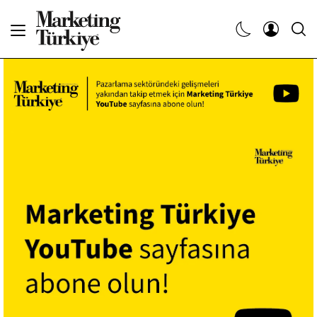
Abone Ol
Haberler
Yaratıcı İşler
Dergiler
Etkinlikler
Söyleşiler
Kariyer