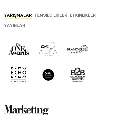
YARIŞMALAR
TEMSILCILIKLER
ETKINLIKLER
YAYINLAR