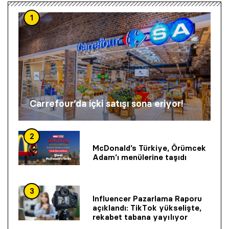
1
Carrefour’da içki satışı sona eriyor!
2
McDonald’s Türkiye, Örümcek
Adam’ı menülerine taşıdı
3
Influencer Pazarlama Raporu
açıklandı: TikTok yükselişte,
rekabet tabana yayılıyor