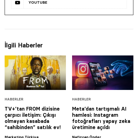
YOUTUBE
İlgili Haberler
HABERLER
HABERLER
TV+’tan FROM dizisine
Meta’dan tartışmalı AI
çarpıcı iletişim: Çıkışı
hamlesi: Instagram
olmayan kasabada
fotoğrafları yapay zeka
“sahibinden” satılık ev!
üretimine açıldı
Marketing Türkiye
Nafizcan Önder