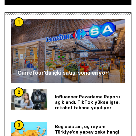
1
Carrefour’da içki satışı sona eriyor!
2
Influencer Pazarlama Raporu
açıklandı: TikTok yükselişte,
rekabet tabana yayılıyor
3
Beş asistan, üç reyon:
Türkiye’de yapay zeka hangi