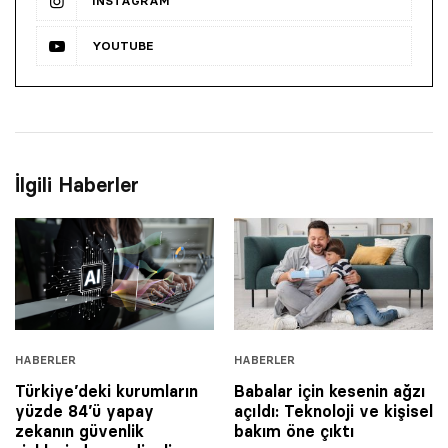
INSTAGRAM
YOUTUBE
İlgili Haberler
© 2001 Rota Yayın Yapım Tanıtım Tic. Ltd. Şti. Bu Sitede Bulunan
Yazı Ve Çizimlerin Her Hakkı Saklıdır.
Asquared WordPress Agency
tarafından tasarlanmış ve
kodlanmıştır.
HABERLER
HABERLER
Türkiye’deki kurumların
Babalar için kesenin ağzı
yüzde 84’ü yapay
açıldı: Teknoloji ve kişisel
zekanın güvenlik
bakım öne çıktı