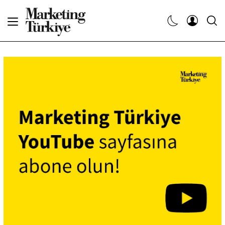
Abone Ol
Haberler
Yaratıcı İşler
Dergiler
Etkinlikler
Söyleşiler
Kariyer