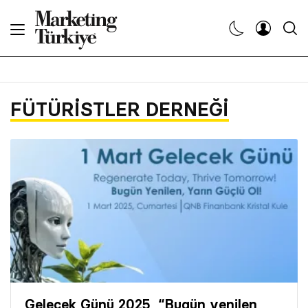
Abone Ol
Haberler
FÜTÜRISTLER DERNEĞI
Yaratıcı İşler
Dergiler
Etkinlikler
Söyleşiler
Kariyer
Gelecek Günü 2025, “Bugün yenilen,