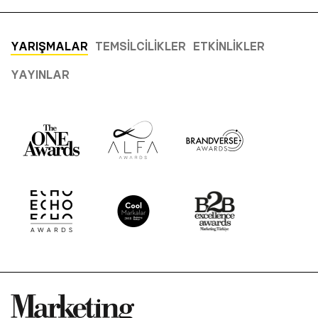
YARIŞMALAR
TEMSILCILIKLER
ETKINLIKLER
YAYINLAR