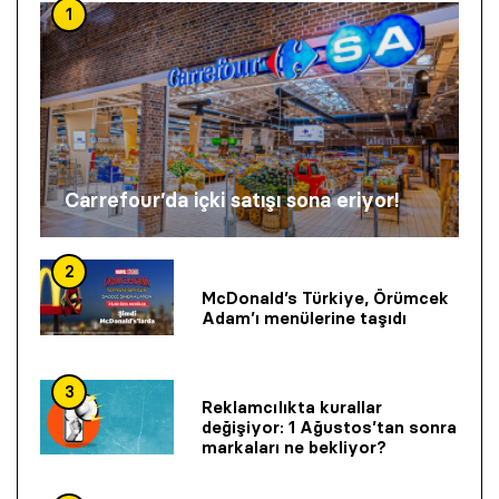
1
Carrefour’da içki satışı sona eriyor!
2
McDonald’s Türkiye, Örümcek
Adam’ı menülerine taşıdı
3
Reklamcılıkta kurallar
değişiyor: 1 Ağustos’tan sonra
markaları ne bekliyor?