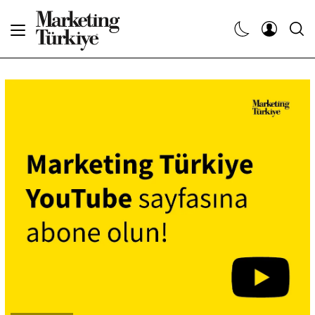
Abone Ol
Haberler
Yaratıcı İşler
Dergiler
Etkinlikler
Söyleşiler
Kariyer