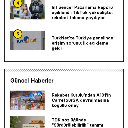
4
Influencer Pazarlama Raporu
açıklandı: TikTok yükselişte,
rekabet tabana yayılıyor
5
TurkNet’te Türkiye genelinde
erişim sorunu: İlk açıklama
geldi
Güncel Haberler
Rekabet Kurulu’ndan A101’in
CarrefourSA devralmasına
koşullu onay
TDK sözlüğünde
“Sürdürülebilirlik” tanımı