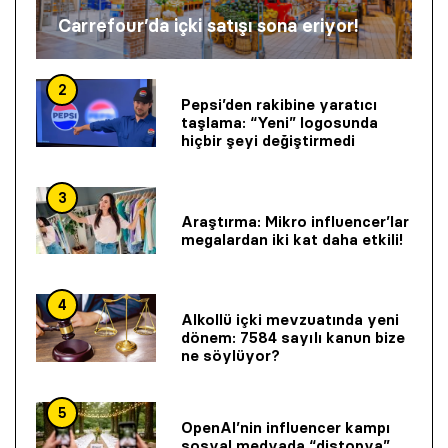
Carrefour’da içki satışı sona eriyor!
2
Pepsi’den rakibine yaratıcı
taşlama: “Yeni” logosunda
hiçbir şeyi değiştirmedi
3
Araştırma: Mikro influencer’lar
megalardan iki kat daha etkili!
4
Alkollü içki mevzuatında yeni
dönem: 7584 sayılı kanun bize
ne söylüyor?
5
OpenAI’nin influencer kampı
sosyal medyada “distopya”