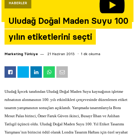
HABERLER
Yazarlar
Uludağ Doğal Maden Suyu 100
Araştırma
yılın etiketlerini seçti
Marketing Türkiye
21 Haziran 2013
1 dk okuma
Uludağ İçecek tarafından Uludağ Doğal Maden Suyu kaynağının işletme
ruhsatının alınmasının 100. yılı etkinlikleri çerçevesinde düzenlenen etiket
tasarım yarışmasının sonuçları açıklandı. Yarışmada tasarımlarıyla Bora
Mesut Palas birinci, Ömer Faruk Güven ikinci, Busayr İlhan ve Aslıhan
Tatlıgil üçüncü oldu. Uludağ Doğal Maden Suyu 100. Yıl Etiket Tasarımı
Yarışması’nın birincisi ödül olarak Londra Tasarım Haftası için özel seyahat