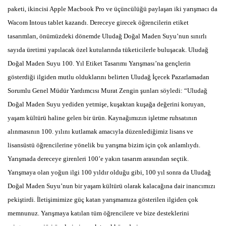
paketi, ikincisi Apple Macbook Pro ve üçüncülüğü paylaşan iki yarışmacı da
Wacom Intous tablet kazandı. Dereceye girecek öğrencilerin etiket
tasarımları, önümüzdeki dönemde Uludağ Doğal Maden Suyu’nun sınırlı
sayıda üretimi yapılacak özel kutularında tüketicilerle buluşacak. Uludağ
Doğal Maden Suyu 100. Yıl Etiket Tasarımı Yarışması’na gençlerin
gösterdiği ilgiden mutlu olduklarını belirten Uludağ İçecek Pazarlamadan
Sorumlu Genel Müdür Yardımcısı Murat Zengin şunları söyledi: “Uludağ
Doğal Maden Suyu yediden yetmişe, kuşaktan kuşağa değerini koruyan,
yaşam kültürü haline gelen bir ürün. Kaynağımızın işletme ruhsatının
alınmasının 100. yılını kutlamak amacıyla düzenlediğimiz lisans ve
lisansüstü öğrencilerine yönelik bu yarışma bizim için çok anlamlıydı.
Yarışmada dereceye girenleri 100’e yakın tasarım arasından seçtik.
Yarışmaya olan yoğun ilgi 100 yıldır olduğu gibi, 100 yıl sonra da Uludağ
Doğal Maden Suyu’nun bir yaşam kültürü olarak kalacağına dair inancımızı
pekiştirdi. İletişimimize güç katan yarışmamıza gösterilen ilgiden çok
memnunuz. Yarışmaya katılan tüm öğrencilere ve bize desteklerini