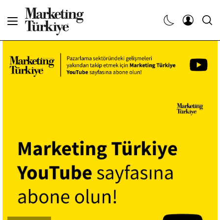
Abone Ol
Haberler
Yaratıcı İşler
Dergiler
Etkinlikler
Söyleşiler
Kariyer