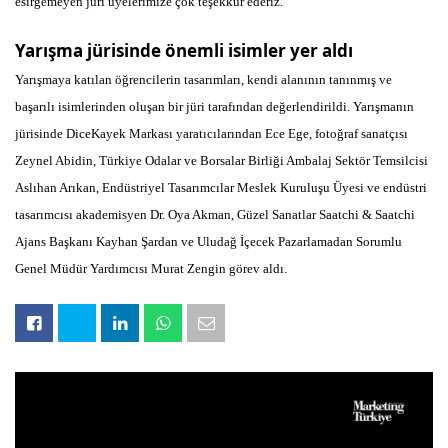
esirgemeyen jüri üyelerimize çok teşekkür ederiz.
Yarışma jürisinde önemli isimler yer aldı
Yarışmaya katılan öğrencilerin tasarımları, kendi alanının tanınmış ve
başarılı isimlerinden oluşan bir jüri tarafından değerlendirildi. Yarışmanın
jürisinde DiceKayek Markası yaratıcılarından Ece Ege, fotoğraf sanatçısı
Zeynel Abidin, Türkiye Odalar ve Borsalar Birliği Ambalaj Sektör Temsilcisi
Aslıhan Arıkan, Endüstriyel Tasarımcılar Meslek Kuruluşu Üyesi ve endüstri
tasarımcısı akademisyen Dr. Oya Akman, Güzel Sanatlar Saatchi & Saatchi
Ajans Başkanı Kayhan Şardan ve Uludağ İçecek Pazarlamadan Sorumlu
Genel Müdür Yardımcısı Murat Zengin görev aldı.