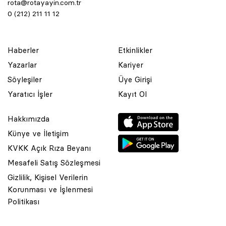
rota@rotayayin.com.tr
0 (212) 211 11 12
Haberler
Etkinlikler
Yazarlar
Kariyer
Söyleşiler
Üye Girişi
Yaratıcı İşler
Kayıt Ol
Hakkımızda
Künye ve İletişim
KVKK Açık Rıza Beyanı
Mesafeli Satış Sözleşmesi
Gizlilik, Kişisel Verilerin
Korunması ve İşlenmesi
© 2001 Rota Yayın Yapım Tanıtım Tic. Ltd. Şti. Bu Sitede Bulunan
Politikası
Yazı Ve Çizimlerin Her Hakkı Saklıdır.