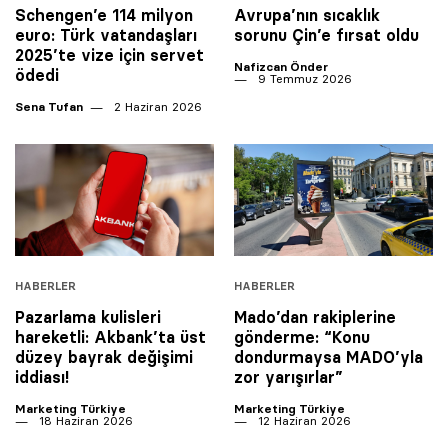
Schengen’e 114 milyon
Avrupa’nın sıcaklık
euro: Türk vatandaşları
sorunu Çin’e fırsat oldu
2025’te vize için servet
Nafizcan Önder
ödedi
9 Temmuz 2026
Sena Tufan
2 Haziran 2026
HABERLER
HABERLER
Pazarlama kulisleri
Mado’dan rakiplerine
hareketli: Akbank’ta üst
gönderme: “Konu
düzey bayrak değişimi
dondurmaysa MADO’yla
iddiası!
zor yarışırlar”
Marketing Türkiye
Marketing Türkiye
18 Haziran 2026
12 Haziran 2026