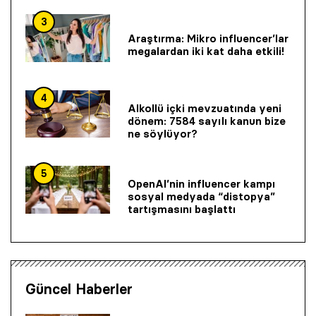
3
Araştırma: Mikro influencer’lar
megalardan iki kat daha etkili!
4
Alkollü içki mevzuatında yeni
dönem: 7584 sayılı kanun bize
ne söylüyor?
5
OpenAI’nin influencer kampı
sosyal medyada “distopya”
tartışmasını başlattı
Güncel Haberler