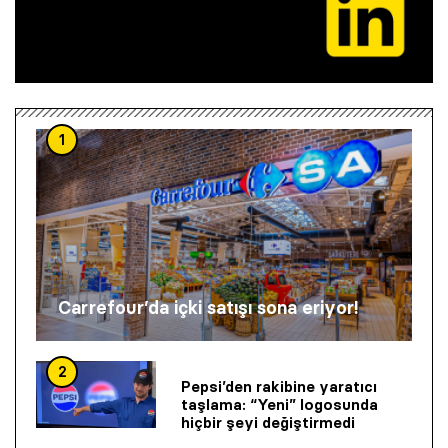
1
Carrefour’da içki satışı sona eriyor!
2
Pepsi’den rakibine yaratıcı
taşlama: “Yeni” logosunda
hiçbir şeyi değiştirmedi