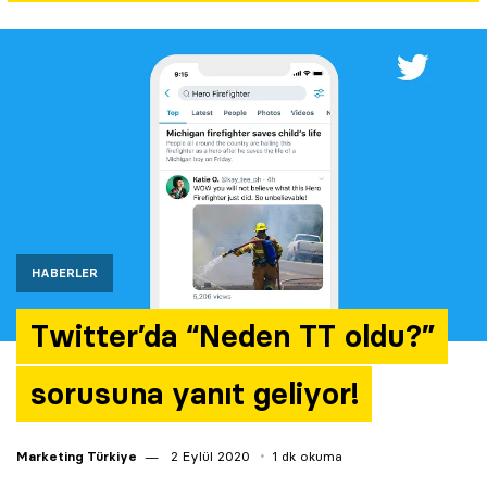
Yazarlar
Araştırma
HABERLER
Twitter’da “Neden TT oldu?”
sorusuna yanıt geliyor!
Marketing Türkiye
2 Eylül 2020
1 dk okuma