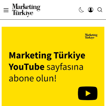
Abone Ol
Haberler
Yaratıcı İşler
Dergiler
Etkinlikler
Söyleşiler
Kariyer