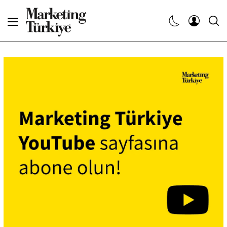
Abone Ol
Haberler
Yaratıcı İşler
Dergiler
Etkinlikler
Söyleşiler
Kariyer