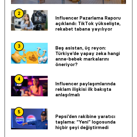
2
Influencer Pazarlama Raporu
açıklandı: TikTok yükselişte,
rekabet tabana yayılıyor
3
Beş asistan, üç reyon:
Türkiye’de yapay zeka hangi
anne-bebek markalarını
öneriyor?
4
Influencer paylaşımlarında
reklam ilişkisi ilk bakışta
anlaşılmalı
5
Pepsi’den rakibine yaratıcı
taşlama: “Yeni” logosunda
hiçbir şeyi değiştirmedi