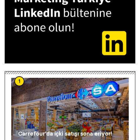
1
Carrefour’da içki satışı sona eriyor!