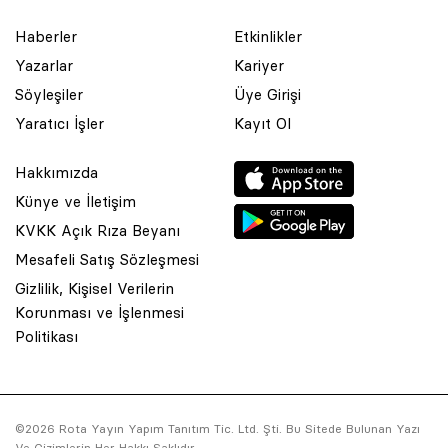
Haberler
Etkinlikler
Yazarlar
Kariyer
Söyleşiler
Üye Girişi
Yaratıcı İşler
Kayıt Ol
Hakkımızda
Künye ve İletişim
KVKK Açık Rıza Beyanı
Mesafeli Satış Sözleşmesi
Gizlilik, Kişisel Verilerin
Korunması ve İşlenmesi
© 2001 Rota Yayın Yapım Tanıtım Tic. Ltd. Şti. Bu Sitede Bulunan
Politikası
Yazı Ve Çizimlerin Her Hakkı Saklıdır.
Asquared WordPress Agency
tarafından tasarlanmış ve
kodlanmıştır.
©2026 Rota Yayın Yapım Tanıtım Tic. Ltd. Şti. Bu Sitede Bulunan Yazı
Ve Çizimlerin Her Hakkı Saklıdır.