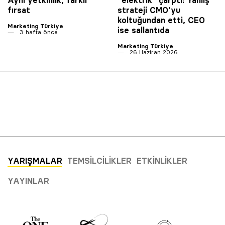
Aynı yetkinlik, farklı
“elektrik” çarptı: Yanlış
fırsat
strateji CMO’yu
koltuğundan etti, CEO
Marketing Türkiye
ise sallantıda
3 hafta önce
Marketing Türkiye
26 Haziran 2026
YARIŞMALAR
TEMSILCILIKLER
ETKINLIKLER
YAYINLAR