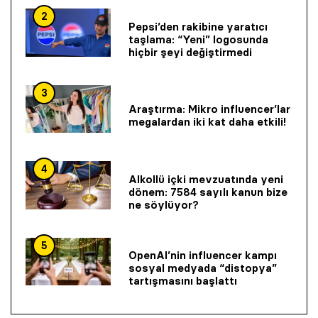
2
Pepsi’den rakibine yaratıcı
taşlama: “Yeni” logosunda
hiçbir şeyi değiştirmedi
3
Araştırma: Mikro influencer’lar
megalardan iki kat daha etkili!
4
Alkollü içki mevzuatında yeni
dönem: 7584 sayılı kanun bize
ne söylüyor?
5
OpenAI’nin influencer kampı
sosyal medyada “distopya”
tartışmasını başlattı