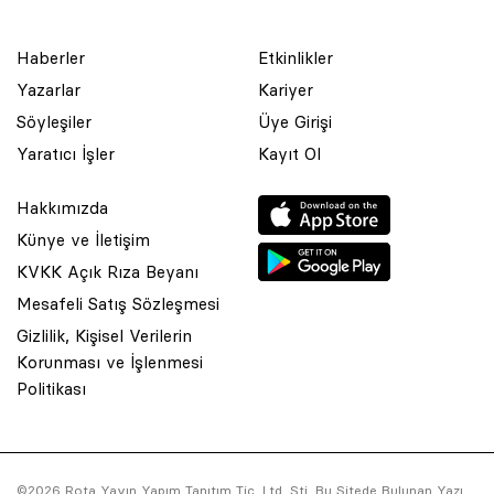
Haberler
Etkinlikler
Yazarlar
Kariyer
Söyleşiler
Üye Girişi
Yaratıcı İşler
Kayıt Ol
Hakkımızda
Künye ve İletişim
KVKK Açık Rıza Beyanı
Mesafeli Satış Sözleşmesi
Gizlilik, Kişisel Verilerin
Korunması ve İşlenmesi
© 2001 Rota Yayın Yapım Tanıtım Tic. Ltd. Şti. Bu Sitede Bulunan
Politikası
Yazı Ve Çizimlerin Her Hakkı Saklıdır.
Asquared WordPress Agency
tarafından tasarlanmış ve
kodlanmıştır.
©2026 Rota Yayın Yapım Tanıtım Tic. Ltd. Şti. Bu Sitede Bulunan Yazı