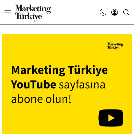
Abone Ol
Haberler
Yaratıcı İşler
Dergiler
Etkinlikler
Söyleşiler
Kariyer