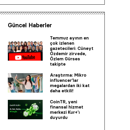
Güncel Haberler
Temmuz ayının en
çok izlenen
gazetecileri: Cüneyt
Özdemir zirvede,
Özlem Gürses
takipte
Araştırma: Mikro
influencer’lar
megalardan iki kat
daha etkili!
CoinTR, yeni
finansal hizmet
merkezi Kur+’ı
duyurdu