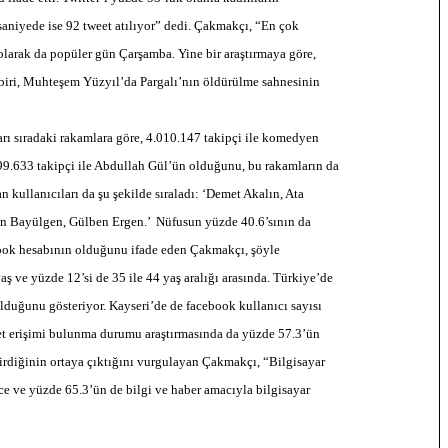
aniyede ise 92 tweet atılıyor” dedi. Çakmakçı, “En çok
olarak da popüler gün Çarşamba. Yine bir araştırmaya göre,
an biri, Muhteşem Yüzyıl’da Pargalı’nın öldürülme sahnesinin
ları sıradaki rakamlara göre, 4.010.147 takipçi ile komedyen
99.633 takipçi ile Abdullah Gül’ün olduğunu, bu rakamların da
an kullanıcıları da şu şekilde sıraladı: ‘Demet Akalın, Ata
an Bayülgen, Gülben Ergen.’ Nüfusun yüzde 40.6’sının da
abook hesabının olduğunu ifade eden Çakmakçı, şöyle
ş ve yüzde 12’si de 35 ile 44 yaş aralığı arasında. Türkiye’de
lduğunu gösteriyor. Kayseri’de de facebook kullanıcı sayısı
et erişimi bulunma durumu araştırmasında da yüzde 57.3’ün
girdiğinin ortaya çıktığını vurgulayan Çakmakçı, “Bilgisayar
ce ve yüzde 65.3’ün de bilgi ve haber amacıyla bilgisayar