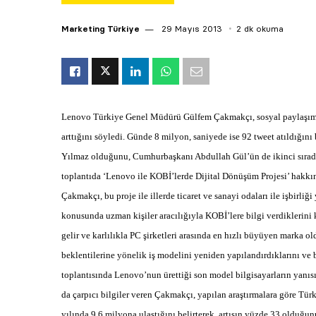
Marketing Türkiye
29 Mayıs 2013
2 dk okuma
Lenovo Türkiye Genel Müdürü Gülfem Çakmakçı, sosyal paylaşım si
arttığını söyledi. Günde 8 milyon, saniyede ise 92 tweet atıldığı
Yılmaz olduğunu, Cumhurbaşkanı Abdullah Gül’ün de ikinci sırada y
toplantıda ‘Lenovo ile KOBİ’lerde Dijital Dönüşüm Projesi’ hakk
Çakmakçı, bu proje ile illerde ticaret ve sanayi odaları ile işbirliği 
konusunda uzman kişiler aracılığıyla KOBİ’lere bilgi verdiklerini
gelir ve karlılıkla PC şirketleri arasında en hızlı büyüyen marka 
beklentilerine yönelik iş modelini yeniden yapılandırdıklarını ve 
toplantısında Lenovo’nun ürettiği son model bilgisayarların yanıs
da çarpıcı bilgiler veren Çakmakçı, yapılan araştırmalara göre Tür
yılında 9.6 milyona ulaştığını belirterek, artışın yüzde 33 olduğunu