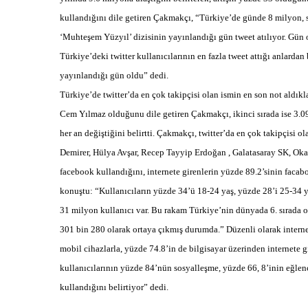
kullandığını dile getiren Çakmakçı, “Türkiye’de günde 8 milyon, s
‘Muhteşem Yüzyıl’ dizisinin yayınlandığı gün tweet atılıyor. Gün 
Türkiye’deki twitter kullanıcılarının en fazla tweet attığı anlard
yayınlandığı gün oldu” dedi.
Türkiye’de twitter’da en çok takipçisi olan ismin en son not aldık
Cem Yılmaz olduğunu dile getiren Çakmakçı, ikinci sırada ise 3.0
her an değiştiğini belirtti. Çakmakçı, twitter’da en çok takipçisi ol
Demirer, Hülya Avşar, Recep Tayyip Erdoğan , Galatasaray SK, Ok
facebook kullandığını, internete girenlerin yüzde 89.2’sinin fac
konuştu: “Kullanıcıların yüzde 34’ü 18-24 yaş, yüzde 28’i 25-34 ya
31 milyon kullanıcı var. Bu rakam Türkiye’nin dünyada 6. sırada o
301 bin 280 olarak ortaya çıkmış durumda.” Düzenli olarak intern
mobil cihazlarla, yüzde 74.8’in de bilgisayar üzerinden internete 
kullanıcılarının yüzde 84’nün sosyalleşme, yüzde 66, 8’inin eğlen
kullandığını belirtiyor” dedi.