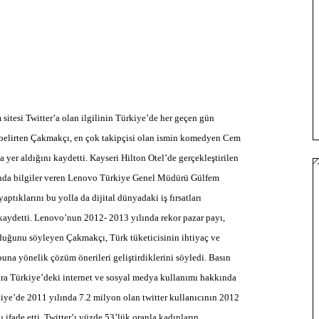
tesi Twitter’a olan ilgilinin Türkiye’de her geçen gün
nı belirten Çakmakçı, en çok takipçisi olan ismin komedyen Cem
er aldığını kaydetti. Kayseri Hilton Otel’de gerçekleştirilen
ında bilgiler veren Lenovo Türkiye Genel Müdürü Gülfem
yaptıklarını bu yolla da dijital dünyadaki iş fırsatları
 kaydetti. Lenovo’nun 2012- 2013 yılında rekor pazar payı,
olduğunu söyleyen Çakmakçı, Türk tüketicisinin ihtiyaç ve
buna yönelik çözüm önerileri geliştirdiklerini söyledi. Basın
ıra Türkiye’deki internet ve sosyal medya kullanımı hakkında
kiye’de 2011 yılında 7.2 milyon olan twitter kullanıcının 2012
 ifade etti. Twitter’ı yüzde 53’lük oranla kadınların