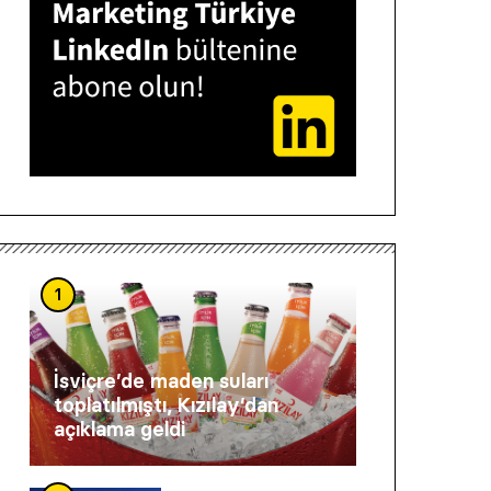
1
İsviçre’de maden suları
toplatılmıştı, Kızılay’dan
açıklama geldi