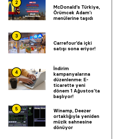
2
McDonald’s Türkiye,
Örümcek Adam’ı
menülerine taşıdı
3
Carrefour’da içki
satışı sona eriyor!
İndirim
4
kampanyalarına
düzenlenme: E-
ticarette yeni
dönem 1 Ağustos’ta
başlıyor!
5
Winamp, Deezer
ortaklığıyla yeniden
müzik sahnesine
dönüyor