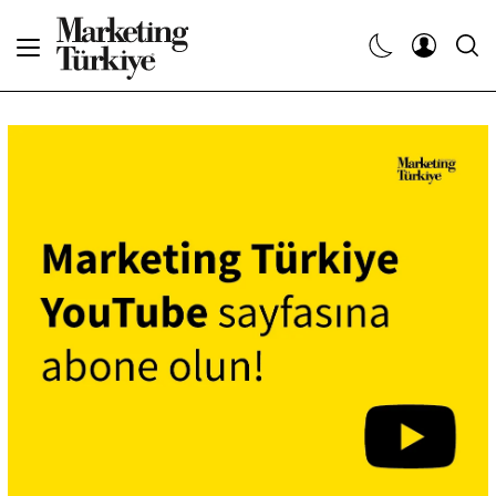
Abone Ol
Haberler
Yaratıcı İşler
Dergiler
Etkinlikler
Söyleşiler
Kariyer