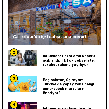
Carrefour’da içki satışı sona eriyor!
2
Influencer Pazarlama Raporu
açıklandı: TikTok yükselişte,
rekabet tabana yayılıyor
3
Beş asistan, üç reyon:
Türkiye’de yapay zeka hangi
anne-bebek markalarını
öneriyor?
4
Influencer paylaşımlarında