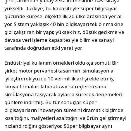
girdi; ardından yapay zeka kümesinde 145. sıraya
yükseldi. Türkiye, bu kapasiteyle süper bilgisayar
gücünde küresel ölçekte ilk 20 ülke arasında yer alı­
yor. Sistem yaklaşık 40 bin bilgisayarı tek bir makine
gibi çalıştıran bir yapı; yüksek hız, düşük gecikme ve
devasa veri işleme kapasitesiyle bilim ve sanayi
tarafında doğrudan etki yaratıyor.
Endüstriyel kullanım örnekleri oldukça somut: Bir
şirket motor pervanesi tasarı­mını simülasyonla
iyileştirerek yüzde 10 verimlilik artışı elde etmiş;
kimya firma­ları laboratuvar süreçlerini sanal
simülas­yona taşıyarak aylarca sürecek denemeleri
günlere indirmiş. Bu tür sonuçlar, süper
bilgisayarların inovasyon süresini drama­tik biçimde
kısalttığını, maliyetleri azalt­tığını ve ürün geliştirmeyi
hızlandırdığını gösteriyor. Süper bilgisayar aynı