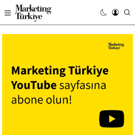
Abone Ol
Haberler
Yaratıcı İşler
Dergiler
Etkinlikler
Söyleşiler
Kariyer