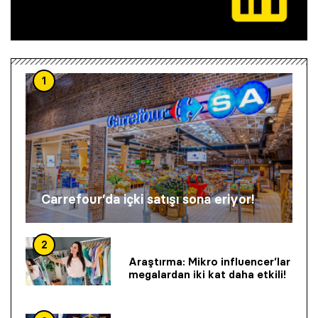
1
Carrefour’da içki satışı sona eriyor!
2
Araştırma: Mikro influencer’lar
megalardan iki kat daha etkili!