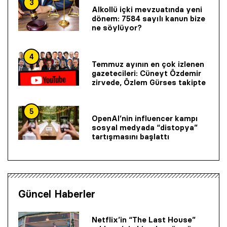
3
Alkollü içki mevzuatında yeni
dönem: 7584 sayılı kanun bize
ne söylüyor?
4
Temmuz ayının en çok izlenen
gazetecileri: Cüneyt Özdemir
zirvede, Özlem Gürses takipte
5
OpenAI’nin influencer kampı
sosyal medyada “distopya”
tartışmasını başlattı
Güncel Haberler
Netflix’in “The Last House”