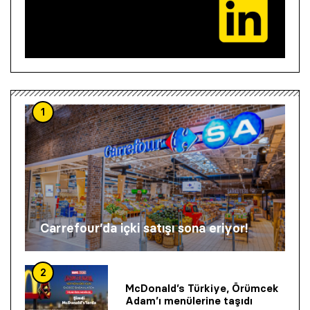
1
Carrefour’da içki satışı sona eriyor!
2
McDonald’s Türkiye, Örümcek
Adam’ı menülerine taşıdı