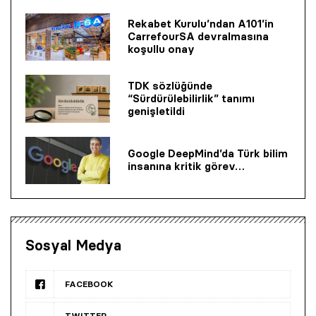
Rekabet Kurulu’ndan A101’in
CarrefourSA devralmasına
koşullu onay
TDK sözlüğünde
“Sürdürülebilirlik” tanımı
genişletildi
Google DeepMind’da Türk bilim
insanına kritik görev…
Sosyal Medya
FACEBOOK
TWITTER