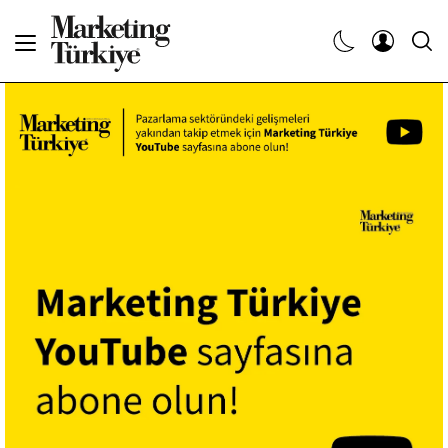
Abone Ol
Haberler
Yaratıcı İşler
Dergiler
Etkinlikler
Söyleşiler
Kariyer