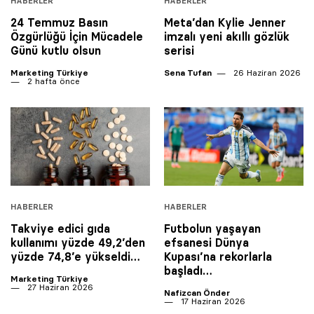
HABERLER
HABERLER
24 Temmuz Basın
Meta’dan Kylie Jenner
Özgürlüğü İçin Mücadele
imzalı yeni akıllı gözlük
Günü kutlu olsun
serisi
Marketing Türkiye
Sena Tufan
26 Haziran 2026
2 hafta önce
HABERLER
HABERLER
Takviye edici gıda
Futbolun yaşayan
kullanımı yüzde 49,2’den
efsanesi Dünya
yüzde 74,8’e yükseldi…
Kupası’na rekorlarla
başladı…
Marketing Türkiye
27 Haziran 2026
Nafizcan Önder
17 Haziran 2026