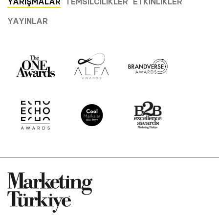
YARIŞMALAR
TEMSILCILIKLER
ETKINLIKLER
YAYINLAR