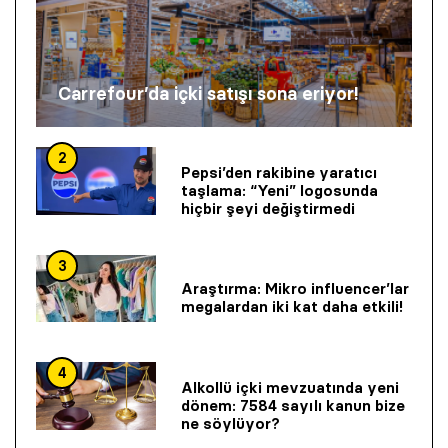
Carrefour’da içki satışı sona eriyor!
2
Pepsi’den rakibine yaratıcı
taşlama: “Yeni” logosunda
hiçbir şeyi değiştirmedi
3
Araştırma: Mikro influencer’lar
megalardan iki kat daha etkili!
4
Alkollü içki mevzuatında yeni
dönem: 7584 sayılı kanun bize
ne söylüyor?