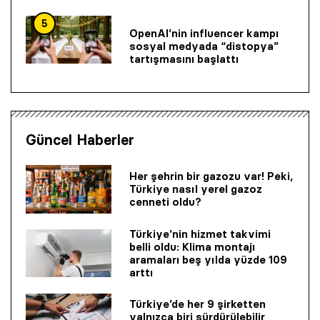
5
OpenAI’nin influencer kampı
sosyal medyada “distopya”
tartışmasını başlattı
Güncel Haberler
Her şehrin bir gazozu var! Peki,
Türkiye nasıl yerel gazoz
cenneti oldu?
Türkiye’nin hizmet takvimi
belli oldu: Klima montajı
aramaları beş yılda yüzde 109
arttı
Türkiye’de her 9 şirketten
yalnızca biri sürdürülebilir