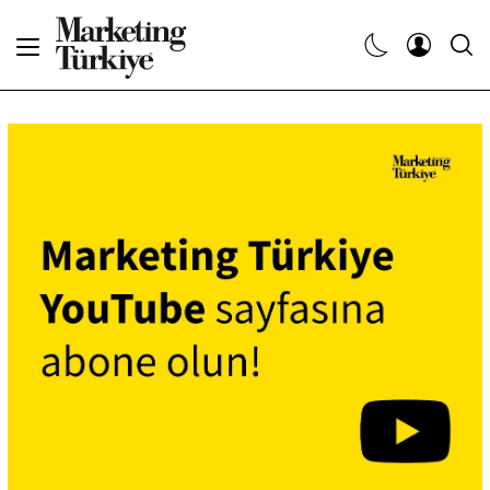
Abone Ol
Haberler
Yaratıcı İşler
Dergiler
Etkinlikler
Söyleşiler
Kariyer