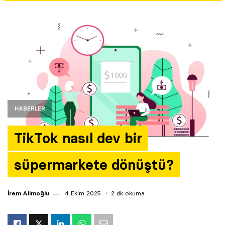
Yazarlar
Araştırma
HABERLER
TikTok nasıl dev bir
süpermarkete dönüştü?
İrem Alimoğlu
4 Ekim 2025
2 dk okuma