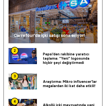
Carrefour’da içki satışı sona eriyor!
2
Pepsi’den rakibine yaratıcı
taşlama: “Yeni” logosunda
hiçbir şeyi değiştirmedi
3
Araştırma: Mikro influencer’lar
megalardan iki kat daha etkili!
4
Alkollü içki mevzuatında yeni