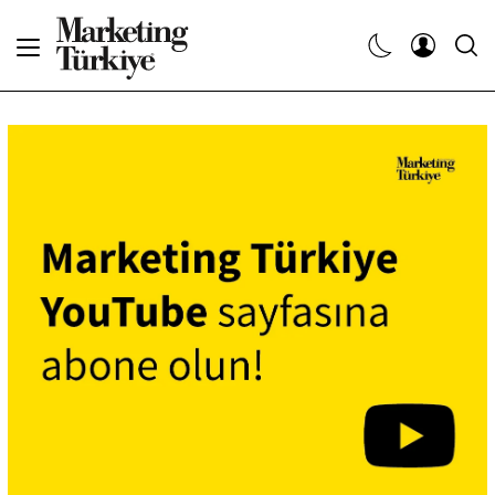
Abone Ol
Haberler
Yaratıcı İşler
Dergiler
Etkinlikler
Söyleşiler
Kariyer