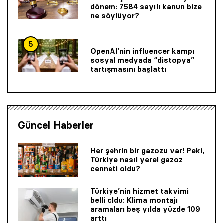
dönem: 7584 sayılı kanun bize
ne söylüyor?
5
OpenAI’nin influencer kampı
sosyal medyada “distopya”
tartışmasını başlattı
Güncel Haberler
Her şehrin bir gazozu var! Peki,
Türkiye nasıl yerel gazoz
cenneti oldu?
Türkiye’nin hizmet takvimi
belli oldu: Klima montajı
aramaları beş yılda yüzde 109
arttı