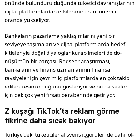
önünde bulundurulduğunda tüketici davranışlarının
dijital platformlardan etkilen­me oranı önemli
oranda yük­seliyor.
Bankaların pazarlama yakla­şımlarını yeni bir
seviyeye ta­şımaları ve dijital platformlar­da hedef
kitleleriyle doğal diya­loglar kurabilmeleri de dö­
nüşümün bir parçası. Redse­er araştırması,
bankaların ve finans uzmanlarının finansal
tavsiyeler için çevrim içi plat­formlarda en çok takip
edilen kesim olduğunu gösteriyor ve bu da sektör
için pek çok yeni fırsatı beraberinde getiriyor.
Z kuşağı TikTok’ta reklam görme
fikrine daha sıcak bakıyor
Türkiye’deki tüketiciler alış­veriş içgörüleri de dahil ol­