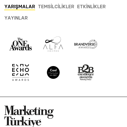
YARIŞMALAR
TEMSILCILIKLER
ETKINLIKLER
YAYINLAR