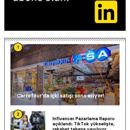
1
Carrefour’da içki satışı sona eriyor!
2
Influencer Pazarlama Raporu
açıklandı: TikTok yükselişte,
rekabet tabana yayılıyor