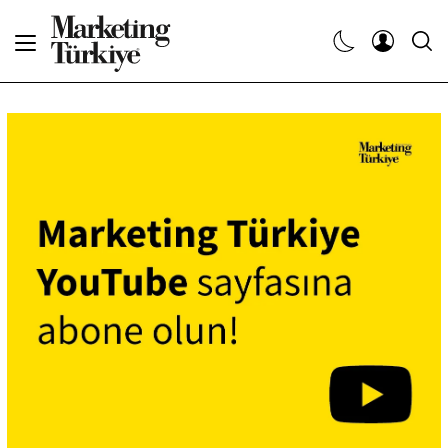
Abone Ol
Haberler
Yaratıcı İşler
Dergiler
Etkinlikler
Söyleşiler
Kariyer