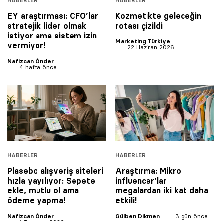
HABERLER
HABERLER
EY araştırması: CFO’lar
Kozmetikte geleceğin
stratejik lider olmak
rotası çizildi
istiyor ama sistem izin
Marketing Türkiye
vermiyor!
22 Haziran 2026
Nafizcan Önder
4 hafta önce
HABERLER
HABERLER
Plasebo alışveriş siteleri
Araştırma: Mikro
hızla yayılıyor: Sepete
influencer’lar
ekle, mutlu ol ama
megalardan iki kat daha
ödeme yapma!
etkili!
Nafizcan Önder
Gülben Dikmen
3 gün önce