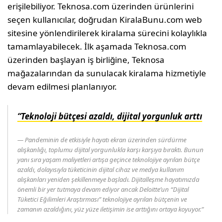
erişilebiliyor. Teknosa.com üzerinden ürünlerini
seçen kullanıcılar, doğrudan KiralaBunu.com web
sitesine yönlendirilerek kiralama sürecini kolaylıkla
tamamlayabilecek. İlk aşamada Teknosa.com
üzerinden başlayan iş birliğine, Teknosa
mağazalarından da sunulacak kiralama hizmetiyle
devam edilmesi planlanıyor.
“Teknoloji bütçesi azaldı, dijital yorgunluk arttı
Pandeminin de etkisiyle hayatı ekran üzerinden sürdürme
alışkanlığı, toplumu dijital yorgunlukla karşı karşıya bıraktı. Bunun
yanı sıra yaşam maliyetleri artışa geçince teknolojiye ayrılan bütçe
azaldı, dolayısıyla tüketicinin dijital cihaz ve medya kullanım
alışkanları yeniden şekillenmeye başladı. Dijitalleşme hayatımızda
önemli bir yer tutmaya devam ediyor ancak Deloitte’un “Dijital
Tüketici Eğilimleri Araştırması” teknolojiye ayrılan bütçenin ve
zamanın azaldığını, yüz yüze iletişimin ise arttığını ortaya koyuyor.”