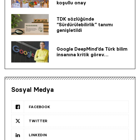
koşullu onay
TDK sözlüğünde
“Sürdürülebilirlik” tanımı
genişletildi
Google DeepMind’da Türk bilim
insanına kritik görev…
Sosyal Medya
FACEBOOK
TWITTER
LINKEDIN