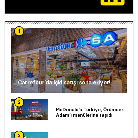
1
Carrefour’da içki satışı sona eriyor!
2
McDonald’s Türkiye, Örümcek
Adam’ı menülerine taşıdı
3