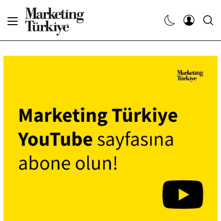
Abone Ol
Haberler
Yaratıcı İşler
Dergiler
Etkinlikler
Söyleşiler
Kariyer