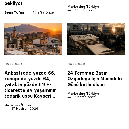
bekliyor
Marketing Türkiye
2 hafta önce
Sena Tufan
1 hafta önce
HABERLER
HABERLER
Ankastrede yüzde 66,
24 Temmuz Basın
kanepede yüzde 64,
Özgürlüğü İçin Mücadele
yatakta yüzde 61! E-
Günü kutlu olsun
ticarette ev yaşamının
Marketing Türkiye
tedarik üssü Kayseri…
2 hafta önce
Nafizcan Önder
27 Haziran 2026