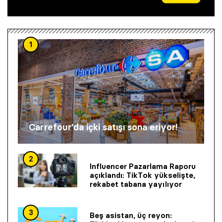
1
Carrefour’da içki satışı sona eriyor!
2
Influencer Pazarlama Raporu
açıklandı: TikTok yükselişte,
rekabet tabana yayılıyor
3
Beş asistan, üç reyon: