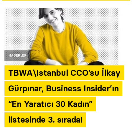
Yazarlar
Araştırma
HABERLER
TBWA\Istanbul CCO’su İlkay
Gürpınar, Business Insider’ın
“En Yaratıcı 30 Kadın”
listesinde 3. sırada!