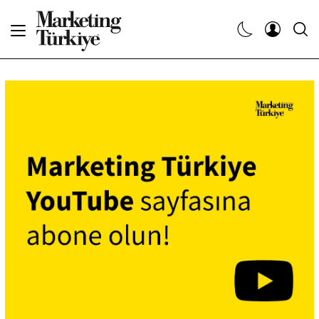
Abone Ol
Haberler
Yaratıcı İşler
Dergiler
Etkinlikler
Söyleşiler
Kariyer