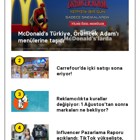
McDonald’s Türkiye, Örümcek Adam’ı
menülerine taşıdı
2
Carrefour’da içki satışı sona
eriyor!
3
Reklamcılıkta kurallar
değişiyor: 1 Ağustos’tan sonra
markaları ne bekliyor?
4
Influencer Pazarlama Raporu
açıklandı: TikTok yükselişte,