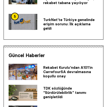
rekabet tabana yayılıyor
5
TurkNet’te Türkiye genelinde
erişim sorunu: İlk açıklama
geldi
Güncel Haberler
Rekabet Kurulu’ndan A101’in
CarrefourSA devralmasına
koşullu onay
TDK sözlüğünde
“Sürdürülebilirlik” tanımı
genişletildi