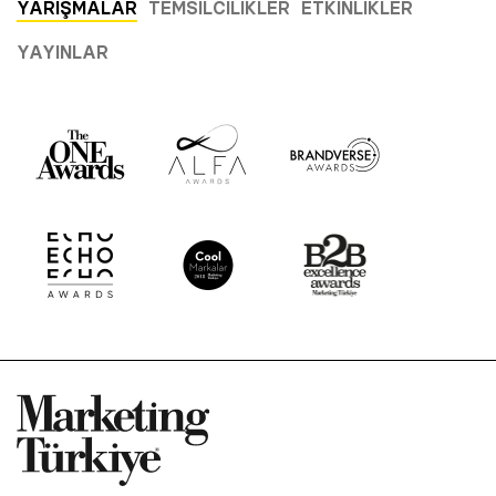
YARIŞMALAR
TEMSILCILIKLER
ETKINLIKLER
YAYINLAR