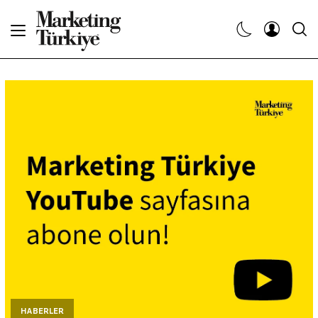
Abone Ol
Haberler
Yaratıcı İşler
Dergiler
Etkinlikler
Söyleşiler
Kariyer
HABERLER