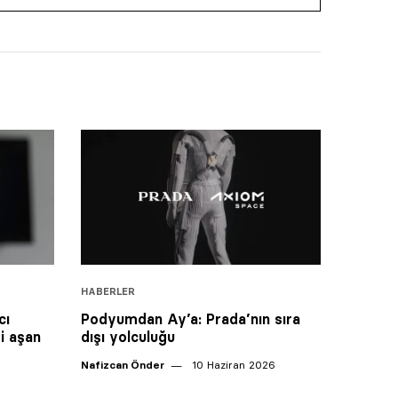
HABERLER
cı
Podyumdan Ay’a: Prada’nın sıra
i aşan
dışı yolculuğu
Nafizcan Önder
10 Haziran 2026