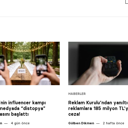
HABERLER
nin influencer kampı
Reklam Kurulu’ndan yanıltı
 medyada “distopya”
reklamlara 185 milyon TL’y
asını başlattı
ceza!
an
4 gün önce
Gülben Dikmen
2 hafta önce