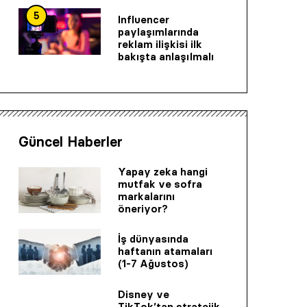
5
Influencer
paylaşımlarında
reklam ilişkisi ilk
bakışta anlaşılmalı
Güncel Haberler
Yapay zeka hangi
mutfak ve sofra
markalarını
öneriyor?
İş dünyasında
haftanın atamaları
(1-7 Ağustos)
Disney ve
TikTok’tan stratejik