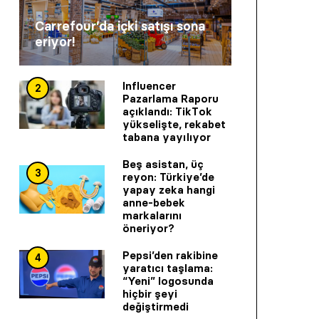
Carrefour’da içki satışı sona
eriyor!
Influencer
2
Pazarlama Raporu
açıklandı: TikTok
yükselişte, rekabet
tabana yayılıyor
Beş asistan, üç
3
reyon: Türkiye’de
yapay zeka hangi
anne-bebek
markalarını
öneriyor?
Pepsi’den rakibine
4
yaratıcı taşlama:
“Yeni” logosunda
hiçbir şeyi
değiştirmedi