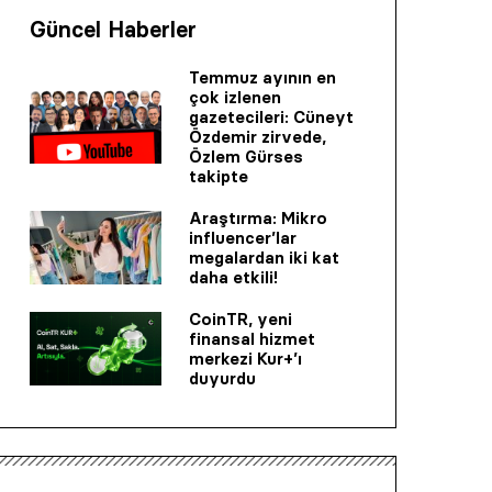
Güncel Haberler
Temmuz ayının en
çok izlenen
gazetecileri: Cüneyt
Özdemir zirvede,
Özlem Gürses
takipte
Araştırma: Mikro
influencer’lar
megalardan iki kat
daha etkili!
CoinTR, yeni
finansal hizmet
merkezi Kur+’ı
duyurdu