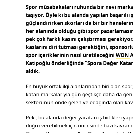
Spor müsabakaları ruhunda bir nevi markala
taşıyor. Öyle ki bu alanda yapılan başarılı iş
güçlendirirken skorları da bir bir haneleri
her alanında olduğu gibi spor pazarlaması
pek çok farklı kasını çalıştırması gerekiy
kaslarını diri tutması gerektiğini, sponsor
spor içeriklerinin nasıl üretileceğini
WON
A
Katipoğlu önderliğinde “Spora Değer Kata
aldık.
En büyük ortak ilgi alanlarından biri olan spor;
katan markalarıyla gün geçtikçe daha da geniş
sektörünün önde gelen ve odağında olan kav
Peki, bu alanda değer yaratan iş birlikleri y
doğru verebilmek için öncesinde bazı kavraml