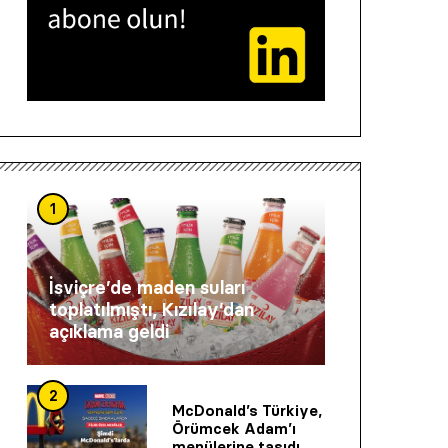
1
İsviçre’de maden suları
toplatılmıştı, Kızılay’dan
açıklama geldi
2
McDonald’s Türkiye,
Örümcek Adam’ı
menülerine taşıdı