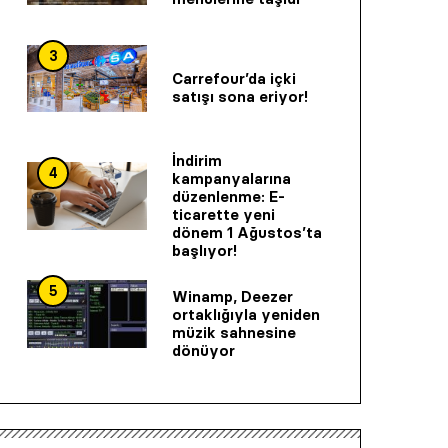
3
Carrefour’da içki
satışı sona eriyor!
İndirim
4
kampanyalarına
düzenlenme: E-
ticarette yeni
dönem 1 Ağustos’ta
başlıyor!
5
Winamp, Deezer
ortaklığıyla yeniden
müzik sahnesine
dönüyor