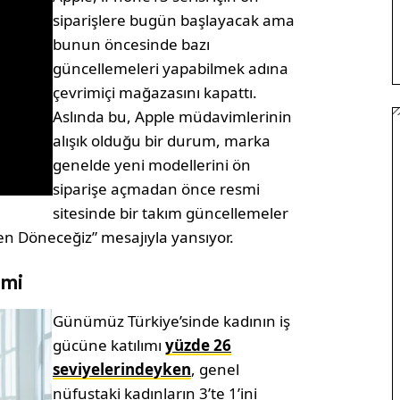
siparişlere bugün başlayacak ama
bunun öncesinde bazı
güncellemeleri yapabilmek adına
çevrimiçi mağazasını kapattı.
Aslında bu, Apple müdavimlerinin
alışık olduğu bir durum, marka
genelde yeni modellerini ön
siparişe açmadan önce resmi
sitesinde bir takım güncellemeler
n Döneceğiz” mesajıyla yansıyor.
omi
Günümüz Türkiye’sinde kadının iş
gücüne katılımı
yüzde 26
seviyelerindeyken
, genel
nüfustaki kadınların 3’te 1’ini