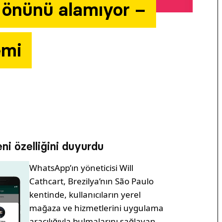
n önünü alamıyor –
emi
ni özelliğini duyurdu
WhatsApp’ın yöneticisi Will
Cathcart, Brezilya’nın São Paulo
kentinde, kullanıcıların yerel
mağaza ve hizmetlerini uygulama
aracılığıyla bulmalarını sağlayan