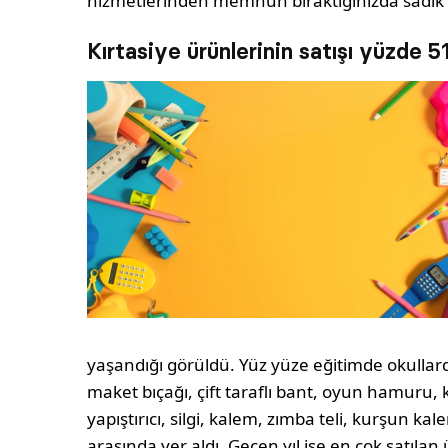
hizmetlerinden memnun bıraktığınızda sadık 
Kırtasiye ürünlerinin satışı yüzde 51
yaşandığı görüldü. Yüz yüze eğitimde okullard
maket bıçağı, çift taraflı bant, oyun hamuru, 
yapıştırıcı, silgi, kalem, zımba teli, kurşun k
arasında yer aldı. Geçen yıl ise en çok satılan 