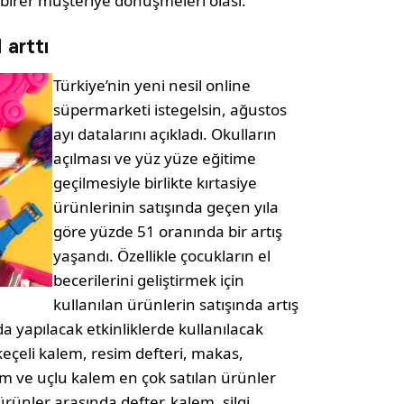
birer müşteriye dönüşmeleri olası.
 arttı
Türkiye’nin yeni nesil online
süpermarketi istegelsin, ağustos
ayı datalarını açıkladı. Okulların
açılması ve yüz yüze eğitime
geçilmesiyle birlikte kırtasiye
ürünlerinin satışında geçen yıla
göre yüzde 51 oranında bir artış
yaşandı. Özellikle çocukların el
becerilerini geliştirmek için
kullanılan ürünlerin satışında artış
a yapılacak etkinliklerde kullanılacak
keçeli kalem, resim defteri, makas,
alem ve uçlu kalem en çok satılan ürünler
ürünler arasında defter, kalem, silgi,