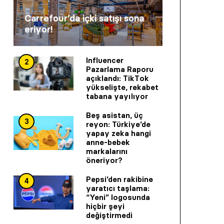
Carrefour’da içki satışı sona
eriyor!
Influencer
2
Pazarlama Raporu
açıklandı: TikTok
yükselişte, rekabet
tabana yayılıyor
Beş asistan, üç
3
reyon: Türkiye’de
yapay zeka hangi
anne-bebek
markalarını
öneriyor?
Pepsi’den rakibine
4
yaratıcı taşlama:
“Yeni” logosunda
hiçbir şeyi
değiştirmedi