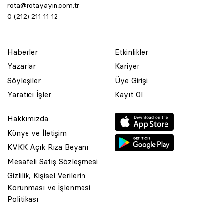
rota@rotayayin.com.tr
0 (212) 211 11 12
Haberler
Etkinlikler
Yazarlar
Kariyer
Söyleşiler
Üye Girişi
Yaratıcı İşler
Kayıt Ol
Hakkımızda
Künye ve İletişim
KVKK Açık Rıza Beyanı
Mesafeli Satış Sözleşmesi
Gizlilik, Kişisel Verilerin
Korunması ve İşlenmesi
© 2001 Rota Yayın Yapım Tanıtım Tic. Ltd. Şti. Bu Sitede Bulunan
Politikası
Yazı Ve Çizimlerin Her Hakkı Saklıdır.