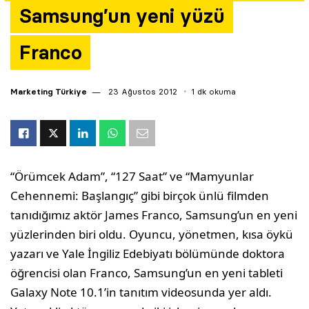
Samsung’un yeni yüzü
Yazarlar
Franco
Araştırma
Marketing Türkiye
23 Ağustos 2012
1 dk okuma
“Örümcek Adam”, “127 Saat” ve “Mamyunlar
Cehennemi: Başlangıç” gibi birçok ünlü filmden
tanıdığımız aktör James Franco, Samsung’un en yeni
yüzlerinden biri oldu. Oyuncu, yönetmen, kısa öykü
yazarı ve Yale İngiliz Edebiyatı bölümünde doktora
öğrencisi olan Franco, Samsung’un en yeni tableti
Galaxy Note 10.1’in tanıtım videosunda yer aldı.