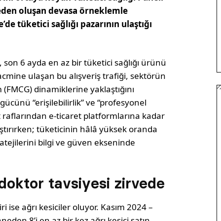
neden oluşan devasa örneklemle
’de tüketici sağlığı pazarının ulaştığı
 son 6 ayda en az bir tüketici sağlığı ürünü
acmine ulaşan bu alışveriş trafiği, sektörün
 (FMCG) dinamiklerine yaklaştığını
gücünü “erişilebilirlik” ve “profesyonel
 raflarından e-ticaret platformlarına kadar
aştırırken; tüketicinin hâlâ yüksek oranda
tejilerini bilgi ve güven ekseninde
 doktor tavsiyesi zirvede
i ise ağrı kesiciler oluyor. Kasım 2024 –
den 8’i en az bir kez ağrı kesici satın