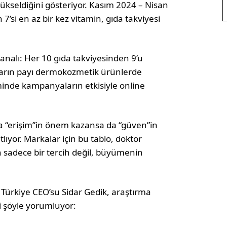
kseldiğini gösteriyor. Kasım 2024 – Nisan
si en az bir kez vitamin, gıda takviyesi
analı: Her 10 gıda takviyesinden 9’u
lların payı dermokozmetik ürünlerde
minde kampanyaların etkisiyle online
da “erişim”in önem kazansa da “güven”in
ıyor. Markalar için bu tablo, doktor
in sadece bir tercih değil, büyümenin
 Türkiye CEO’su Sidar Gedik, araştırma
ni şöyle yorumluyor: