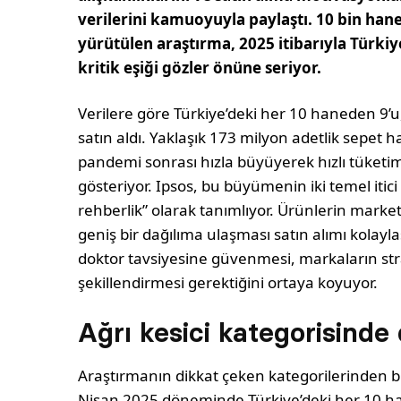
verilerini kamuoyuyla paylaştı. 10 bin ha
yürütülen araştırma, 2025 itibarıyla Türkiye
kritik eşiği gözler önüne seriyor.
Verilere göre Türkiye’deki her 10 haneden 9’u,
satın aldı. Yaklaşık 173 milyon adetlik sepet h
pandemi sonrası hızla büyüyerek hızlı tüketim
gösteriyor. Ipsos, bu büyümenin iki temel itici 
rehberlik” olarak tanımlıyor. Ürünlerin market
geniş bir dağılıma ulaşması satın alımı kolayl
doktor tavsiyesine güvenmesi, markaların stra
şekillendirmesi gerektiğini ortaya koyuyor.
Ağrı kesici kategorisinde
Araştırmanın dikkat çeken kategorilerinden bir
Nisan 2025 döneminde Türkiye’deki her 10 hane