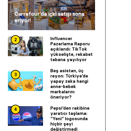
Carrefour’da içki satışı sona
eriyor!
Influencer
2
Pazarlama Raporu
açıklandı: TikTok
yükselişte, rekabet
tabana yayılıyor
Beş asistan, üç
3
reyon: Türkiye’de
yapay zeka hangi
anne-bebek
markalarını
öneriyor?
Pepsi’den rakibine
4
yaratıcı taşlama:
“Yeni” logosunda
hiçbir şeyi
değiştirmedi