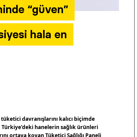
ihinde “güven”
siyesi hala en
 tüketici davranışlarını kalıcı biçimde
 Türkiye’deki hanelerin sağlık ürünleri
rını ortaya koyan Tüketici Sağlığı Paneli