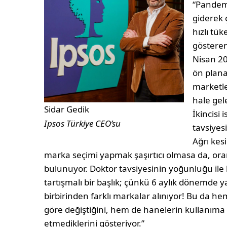
“Pandemi
giderek 
hızlı tü
gösteren
Nisan 20
ön plana 
marketler
hale gele
Sidar Gedik
İkincisi
Ipsos Türkiye CEO’su
tavsiyes
Ağrı kesi
marka seçimi yapmak şaşırtıcı olmasa da, ora
bulunuyor. Doktor tavsiyesinin yoğunluğu ile 
tartışmalı bir başlık; çünkü 6 aylık dönemde 
birbirinden farklı markalar alınıyor! Bu da h
göre değiştiğini, hem de hanelerin kullanıma 
etmediklerini gösteriyor.”