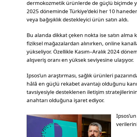
dermokozmetik ürünlerde de güçlü biçimde yü
2025 döneminde Türkiye’deki her 10 haneden 7’
veya bağışıklık destekleyici ürün satın aldı.
Bu alanda dikkat çeken nokta ise satın alma k
fiziksel mağazalardan alınırken, online kana
yükseliyor. Özellikle Kasım–Aralık 2024 döne
alışveriş oranı en yüksek seviyesine ulaşıyor.
Ipsos’un araştırması, sağlık ürünleri pazarın
hâlâ en güçlü rekabet avantajı olduğunu kanıtl
tavsiyesiyle desteklenen iletişim stratejilerin
anahtarı olduğuna işaret ediyor.
Ipsos’un
verileri