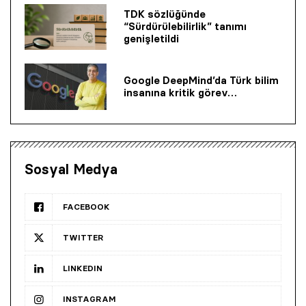
TDK sözlüğünde
“Sürdürülebilirlik” tanımı
genişletildi
Google DeepMind’da Türk bilim
insanına kritik görev…
Sosyal Medya
FACEBOOK
TWITTER
LINKEDIN
INSTAGRAM