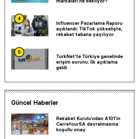
markaları ne bekliyor?
4
Influencer Pazarlama Raporu
açıklandı: TikTok yükselişte,
rekabet tabana yayılıyor
5
TurkNet’te Türkiye genelinde
erişim sorunu: İlk açıklama
geldi
Güncel Haberler
Rekabet Kurulu’ndan A101’in
CarrefourSA devralmasına
koşullu onay