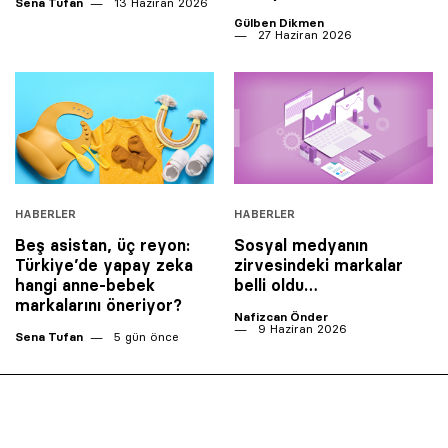
Sena Tufan
13 Haziran 2026
Gülben Dikmen
27 Haziran 2026
HABERLER
HABERLER
Beş asistan, üç reyon:
Sosyal medyanın
Türkiye’de yapay zeka
zirvesindeki markalar
hangi anne-bebek
belli oldu…
markalarını öneriyor?
Nafizcan Önder
9 Haziran 2026
Sena Tufan
5 gün önce