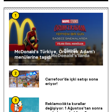
1
McDonald’s Türkiye, Örümcek Adam’ı
menülerine taşıdı
2
Carrefour’da içki satışı sona
eriyor!
3
Reklamcılıkta kurallar
değişiyor: 1 Ağustos’tan sonra