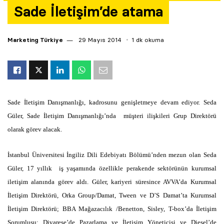
Sade İletişim’de atama
Yazarlar
Araştırma
Marketing Türkiye
29 Mayıs 2014
1 dk okuma
Sade İletişim Danışmanlığı, kadrosunu genişletmeye devam ediyor. Seda
Güler, Sade İletişim Danışmanlığı’nda müşteri ilişkileri Grup Direktörü
olarak görev alacak.
İstanbul Üniversitesi İngiliz Dili Edebiyatı Bölümü’nden mezun olan Seda
Güler, 17 yıllık iş yaşamında özellikle perakende sektörünün kurumsal
iletişim alanında görev aldı. Güler, kariyeri süresince AVVA’da Kurumsal
İletişim Direktörü, Orka Group/Damat, Tween ve D’S Damat’ta Kurumsal
İletişim Direktörü; BBA Mağazacılık /Benetton, Sisley, T-box’da İletişim
Sorumlusu; Divarese’de Pazarlama ve İletişim Yöneticisi ve Diesel’de