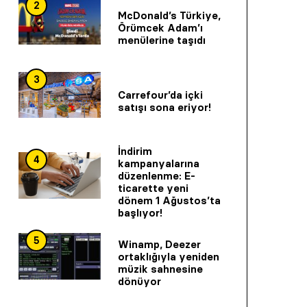
2
McDonald’s Türkiye,
Örümcek Adam’ı
menülerine taşıdı
3
Carrefour’da içki
satışı sona eriyor!
İndirim
4
kampanyalarına
düzenlenme: E-
ticarette yeni
dönem 1 Ağustos’ta
başlıyor!
5
Winamp, Deezer
ortaklığıyla yeniden
müzik sahnesine
dönüyor