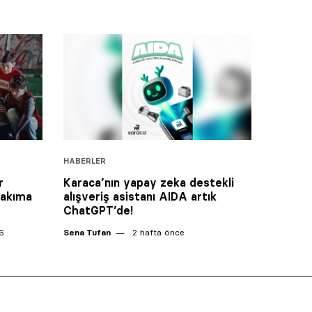
HABERLER
r
Karaca’nın yapay zeka destekli
takıma
alışveriş asistanı AIDA artık
ChatGPT’de!
6
Sena Tufan
2 hafta önce