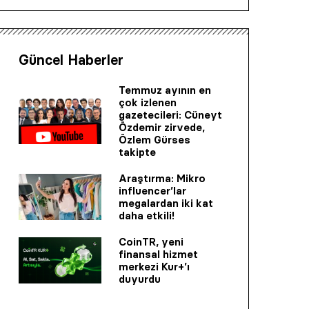
Güncel Haberler
Temmuz ayının en
çok izlenen
gazetecileri: Cüneyt
Özdemir zirvede,
Özlem Gürses
takipte
Araştırma: Mikro
influencer’lar
megalardan iki kat
daha etkili!
CoinTR, yeni
finansal hizmet
merkezi Kur+’ı
duyurdu