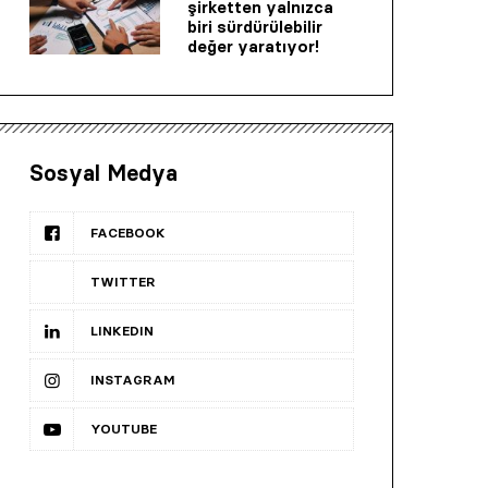
şirketten yalnızca
biri sürdürülebilir
değer yaratıyor!
Sosyal Medya
FACEBOOK
TWITTER
LINKEDIN
INSTAGRAM
YOUTUBE