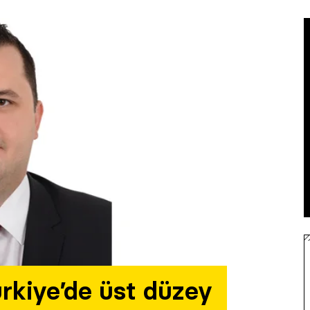
rkiye’de üst düzey