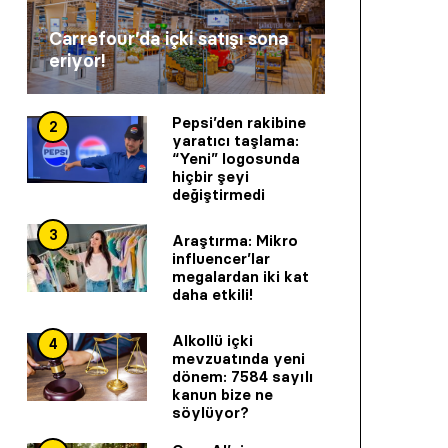
Carrefour’da içki satışı sona
eriyor!
Pepsi’den rakibine
2
yaratıcı taşlama:
“Yeni” logosunda
hiçbir şeyi
değiştirmedi
3
Araştırma: Mikro
influencer’lar
megalardan iki kat
daha etkili!
Alkollü içki
4
mevzuatında yeni
dönem: 7584 sayılı
kanun bize ne
söylüyor?