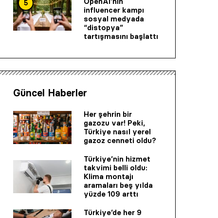
OpenAI’nin
5
influencer kampı
sosyal medyada
“distopya”
tartışmasını başlattı
Güncel Haberler
Her şehrin bir
gazozu var! Peki,
Türkiye nasıl yerel
gazoz cenneti oldu?
Türkiye’nin hizmet
takvimi belli oldu:
Klima montajı
aramaları beş yılda
yüzde 109 arttı
Türkiye’de her 9