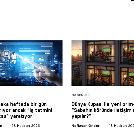
HABERLER
eka haftada bir gün
Dünya Kupası ile yeni prim
rıyor ancak “iş tatmini
“Sabahın köründe iletişim 
su” yaratıyor
yapılır?”
an
28 Haziran 2026
Nafizcan Önder
13 Haziran 20