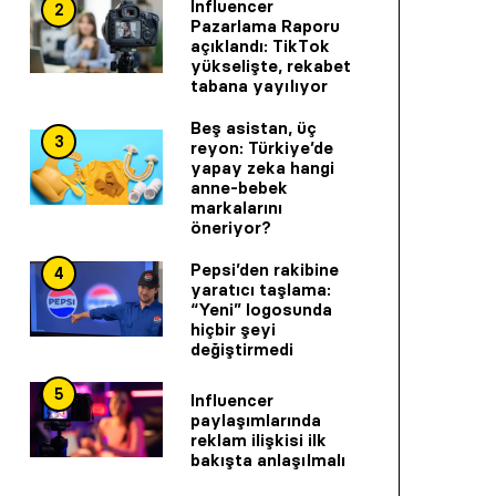
Influencer
2
Pazarlama Raporu
açıklandı: TikTok
yükselişte, rekabet
tabana yayılıyor
Beş asistan, üç
3
reyon: Türkiye’de
yapay zeka hangi
anne-bebek
markalarını
öneriyor?
Pepsi’den rakibine
4
yaratıcı taşlama:
“Yeni” logosunda
hiçbir şeyi
değiştirmedi
5
Influencer
paylaşımlarında
reklam ilişkisi ilk
bakışta anlaşılmalı