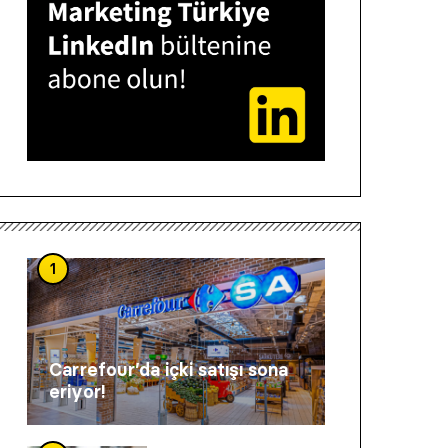
1
Carrefour’da içki satışı sona
eriyor!