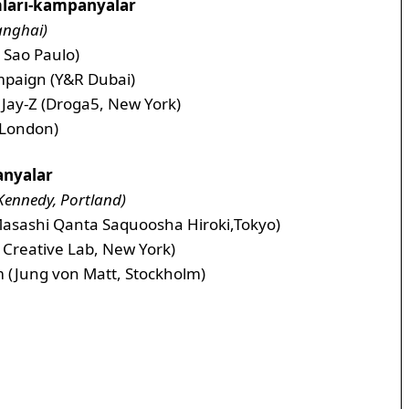
mları-kampanyalar
anghai)
 Sao Paulo)
mpaign (Y&R Dubai)
 Jay-Z (Droga5, New York)
 London)
anyalar
Kennedy, Portland)
Masashi Qanta Saquoosha Hiroki,Tokyo)
Creative Lab, New York)
 (Jung von Matt, Stockholm)