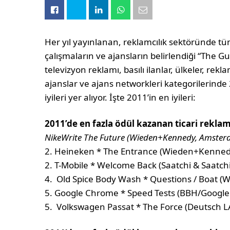
Her yıl yayınlanan, reklamcılık sektöründe t
çalışmaların ve ajansların belirlendiği “The 
televizyon reklamı, basılı ilanlar, ülkeler, rekla
ajanslar ve ajans networkleri kategorilerinde 
iyileri yer alıyor. İşte 2011’in en iyileri:
2011’de en fazla ödül kazanan ticari reklam
NikeWrite The Future (Wieden+Kennedy, Amste
2. Heineken * The Entrance (Wieden+Kenne
2. T-Mobile * Welcome Back (Saatchi & Saatch
4. Old Spice Body Wash * Questions / Boat (
5. Google Chrome * Speed Tests (BBH/Google 
5. Volkswagen Passat * The Force (Deutsch L