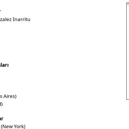
r
alez Inarritu
ları
 Aires)
d)
ar
 (New York)