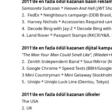
2011’de en fazla ödül kazanan basın rekla
Samsonite Suitcases * Heaven And Hell (JWT Sh
2. FedEx * Neighbours campaign (DDB Brasil,
3. Harvey Nichols * Accessories Required ca
4. Decode Bing with Jay-Z * Decode Bing with
4. Land Rover * Passport Stamps (RKCR/Y&R,
2011’de en fazla ödül kazanan dijital kamp
“The Man Your Man Could Smell Like”, (Wieden+
2. Zenith Independent Band * Sour/Mirror (
3. Google Chrome * Speed Tests (BBH/Google 
3 Mini Countryman * Mini Getaway Stockholm
5. Uniqlo * Uniqlo Luck Line (Dentsu, Tokyo)
2011’de en fazla ödül kazanan ülkeler
The USA
2. UK