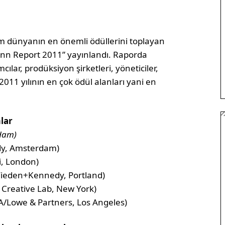
üm dünyanın en önemli ödüllerini toplayan
Gunn Report 2011” yayınlandı. Raporda
mcılar, prodüksiyon şirketleri, yöneticiler,
2011 yılının en çok ödül alanları yani en
lar
rdam)
dy, Amsterdam)
i, London)
Wieden+Kennedy, Portland)
Creative Lab, New York)
A/Lowe & Partners, Los Angeles)