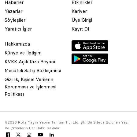
Haberler
Etkinlikler
Yazarlar
Kariyer
Söyleşiler
Üye Girişi
Yaratıcı İşler
Kayıt Ol
Hakkımızda
Künye ve İletişim
KVKK Açık Rıza Beyanı
Mesafeli Satış Sözleşmesi
Gizlilik, Kişisel Verilerin
Korunması ve İşlenmesi
© 2001 Rota Yayın Yapım Tanıtım Tic. Ltd. Şti. Bu Sitede Bulunan
Politikası
Yazı Ve Çizimlerin Her Hakkı Saklıdır.
Asquared WordPress Agency
tarafından tasarlanmış ve
kodlanmıştır.
©2026 Rota Yayın Yapım Tanıtım Tic. Ltd. Şti. Bu Sitede Bulunan Yazı
Ve Çizimlerin Her Hakkı Saklıdır.