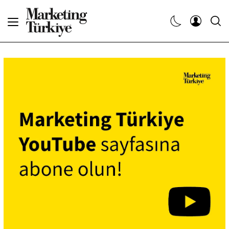
Abone Ol
Haberler
Yaratıcı İşler
Dergiler
Etkinlikler
Söyleşiler
Kariyer